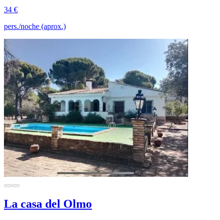
34 €
pers./noche (aprox.)
La casa del Olmo