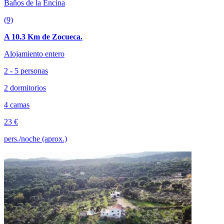
Baños de la Encina
(9)
A 10.3 Km de Zocueca.
Alojamiento entero
2 - 5 personas
2 dormitorios
4 camas
23 €
pers./noche (aprox.)