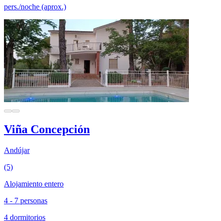
pers./noche (aprox.)
Viña Concepción
Andújar
(5)
Alojamiento entero
4 - 7 personas
4 dormitorios