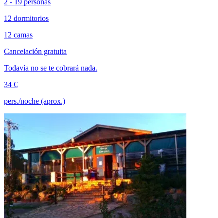
2 - 19 personas
12 dormitorios
12 camas
Cancelación gratuita
Todavía no se te cobrará nada.
34 €
pers./noche (aprox.)