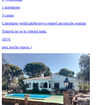
1 dormitorio
3 camas
Calendario verificado
Reserva online
Cancelación gratuita
Todavía no se te cobrará nada.
103 €
pers./noche (aprox.)