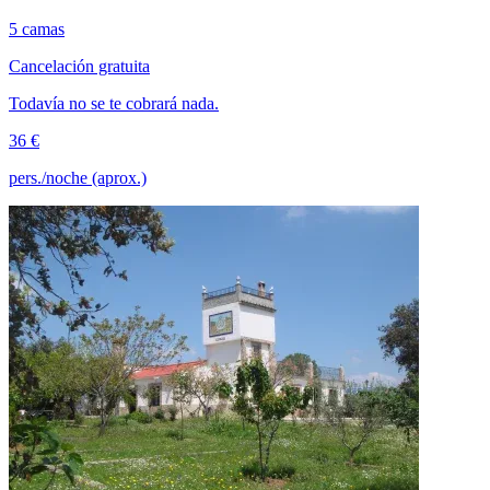
5 camas
Cancelación gratuita
Todavía no se te cobrará nada.
36 €
pers./noche (aprox.)