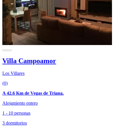
Villa Campoamor
Los Villares
(0)
A 42.6 Km de Vegas de Triana.
Alojamiento entero
1 - 10 personas
3 dormitorios