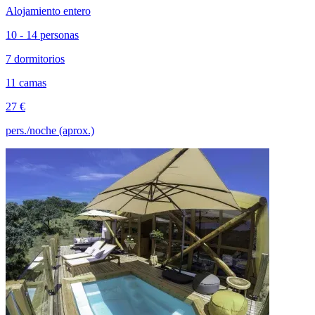
Alojamiento entero
10 - 14 personas
7 dormitorios
11 camas
27 €
pers./noche (aprox.)