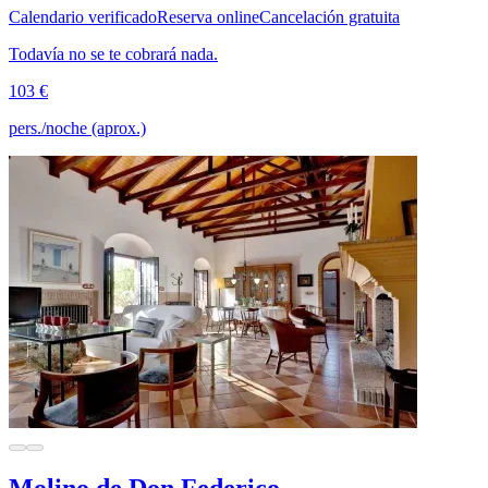
Calendario verificado
Reserva online
Cancelación gratuita
Todavía no se te cobrará nada.
103 €
pers./noche (aprox.)
Molino de Don Federico