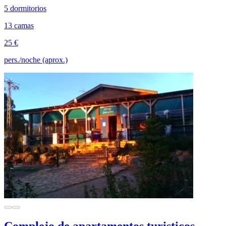
5 dormitorios
13 camas
25 €
pers./noche (aprox.)