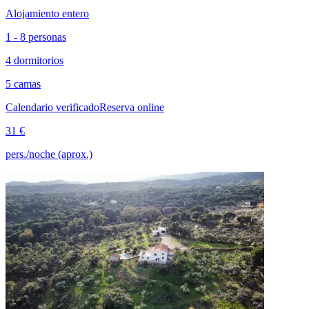
Alojamiento entero
1 - 8 personas
4 dormitorios
5 camas
Calendario verificado
Reserva online
31 €
pers./noche (aprox.)