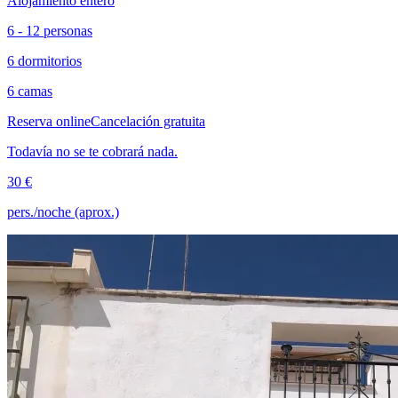
Alojamiento entero
6 - 12 personas
6 dormitorios
6 camas
Reserva online
Cancelación gratuita
Todavía no se te cobrará nada.
30 €
pers./noche (aprox.)