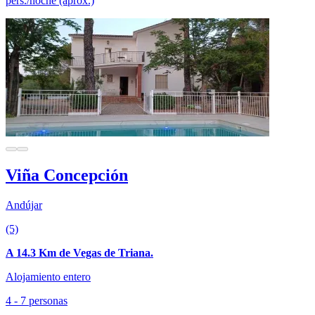
pers./noche (aprox.)
Viña Concepción
Andújar
(5)
A 14.3 Km de Vegas de Triana.
Alojamiento entero
4 - 7 personas