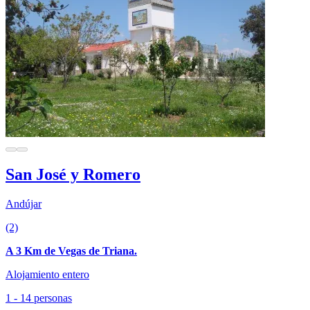
San José y Romero
Andújar
(2)
A 3 Km de Vegas de Triana.
Alojamiento entero
1 - 14 personas