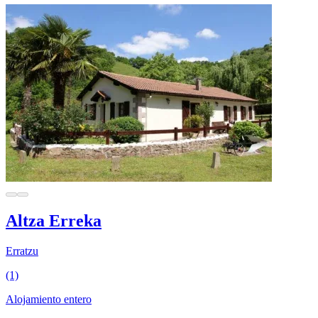
Altza Erreka
Erratzu
(1)
Alojamiento entero