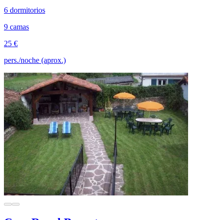
6 dormitorios
9 camas
25 €
pers./noche (aprox.)