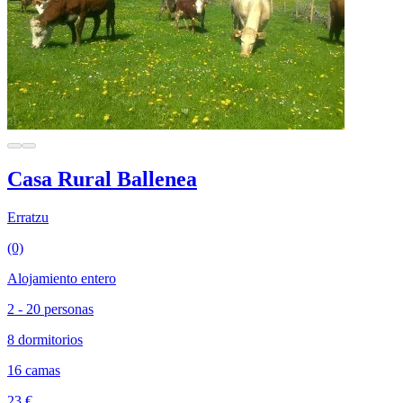
Casa Rural Ballenea
Erratzu
(0)
Alojamiento entero
2 - 20 personas
8 dormitorios
16 camas
23 €