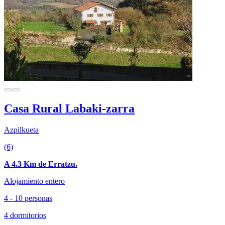
Casa Rural Labaki-zarra
Azpilkueta
(6)
A 4.3 Km de Erratzu.
Alojamiento entero
4 - 10 personas
4 dormitorios