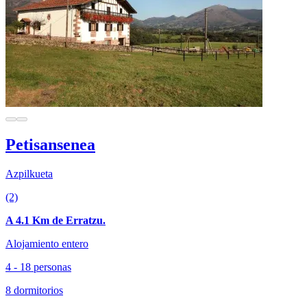
Petisansenea
Azpilkueta
(2)
A 4.1 Km de Erratzu.
Alojamiento entero
4 - 18 personas
8 dormitorios