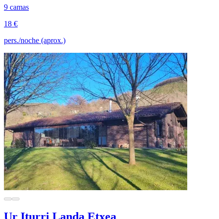
9 camas
18 €
pers./noche (aprox.)
Ur Iturri Landa Etxea