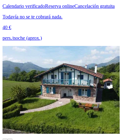
Calendario verificado
Reserva online
Cancelación gratuita
Todavía no se te cobrará nada.
40 €
pers./noche (aprox.)