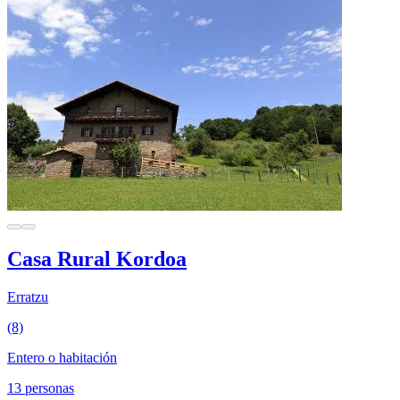
Casa Rural Kordoa
Erratzu
(8)
Entero o habitación
13 personas