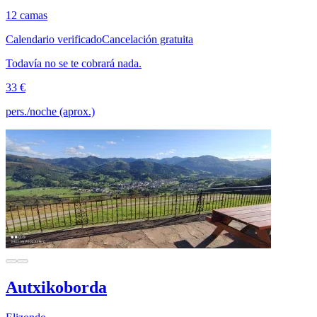
12 camas
Calendario verificado
Cancelación gratuita
Todavía no se te cobrará nada.
33 €
pers./noche (aprox.)
Autxikoborda