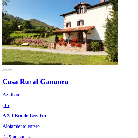
Casa Rural Gananea
Azpilkueta
(15)
A 3.3 Km de Erratzu.
Alojamiento entero
2 - 9 personas