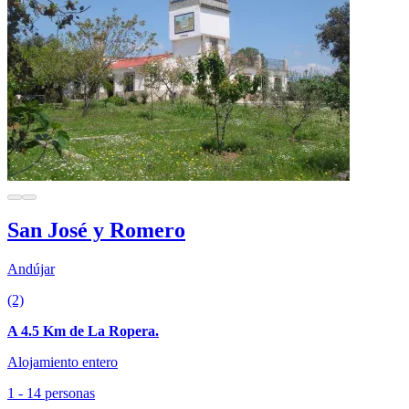
San José y Romero
Andújar
(2)
A 4.5 Km de La Ropera.
Alojamiento entero
1 - 14 personas