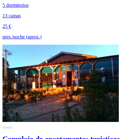
5 dormitorios
13 camas
25 €
pers./noche (aprox.)