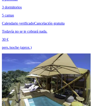
3 dormitorios
5 camas
Calendario verificado
Cancelación gratuita
Todavía no se te cobrará nada.
30 €
pers./noche (aprox.)