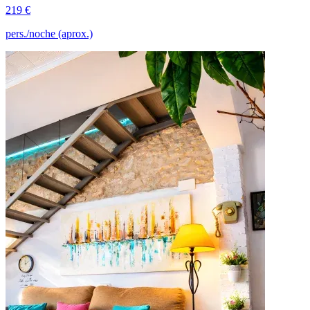
219 €
pers./noche (aprox.)