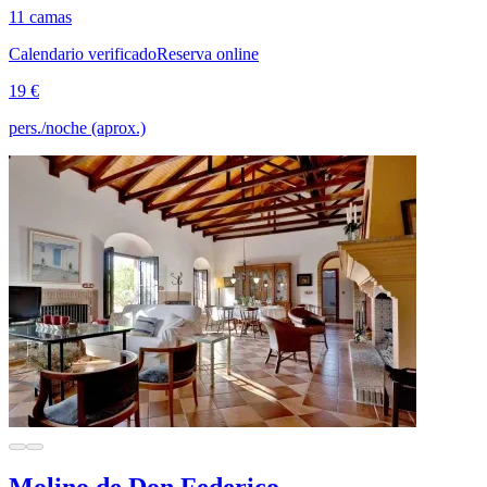
11 camas
Calendario verificado
Reserva online
19 €
pers./noche (aprox.)
Molino de Don Federico