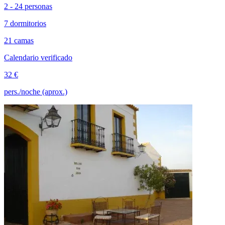
2 - 24 personas
7 dormitorios
21 camas
Calendario verificado
32 €
pers./noche (aprox.)