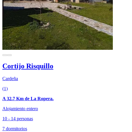
Cortijo Risquillo
Cardeña
(1)
A 32.7 Km de La Ropera.
Alojamiento entero
10 - 14 personas
7 dormitorios