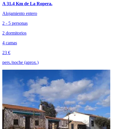
A 31.4 Km de La Ropera.
Alojamiento entero
2 - 5 personas
2 dormitorios
4 camas
23 €
pers./noche (aprox.)