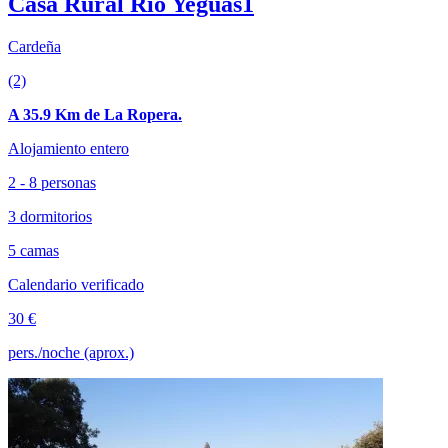
Casa Rural Río Yeguas1
Cardeña
(2)
A 35.9 Km de La Ropera.
Alojamiento entero
2 - 8 personas
3 dormitorios
5 camas
Calendario verificado
30 €
pers./noche (aprox.)