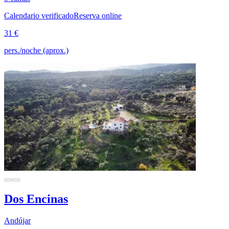
Calendario verificado
Reserva online
31 €
pers./noche (aprox.)
Dos Encinas
Andújar