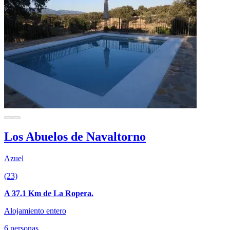
Los Abuelos de Navaltorno
Azuel
(23)
A 37.1 Km de La Ropera.
Alojamiento entero
6 personas