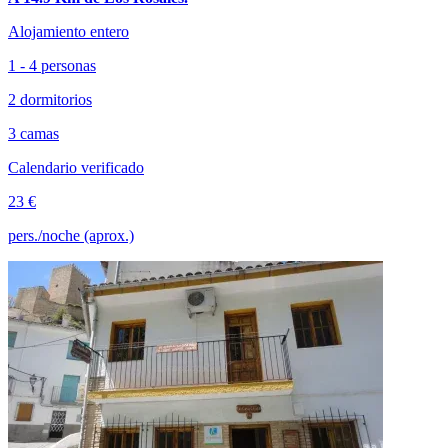
Alojamiento entero
1 - 4 personas
2 dormitorios
3 camas
Calendario verificado
23 €
pers./noche (aprox.)