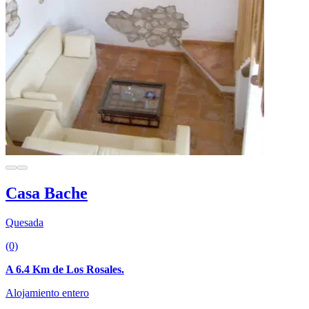
Casa Bache
Quesada
(0)
A 6.4 Km de Los Rosales.
Alojamiento entero