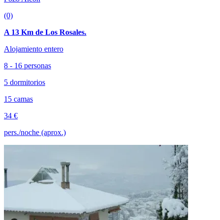
(0)
A 13 Km de Los Rosales.
Alojamiento entero
8 - 16 personas
5 dormitorios
15 camas
34 €
pers./noche (aprox.)