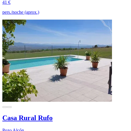
41 €
pers./noche (aprox.)
Casa Rural Rufo
Pozo Alcón