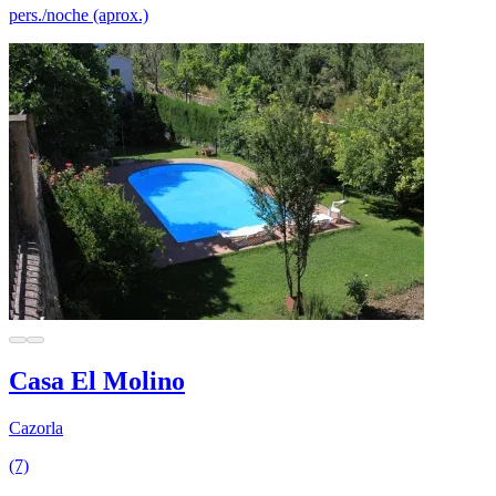
pers./noche (aprox.)
Casa El Molino
Cazorla
(7)