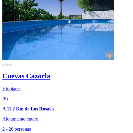
Cuevas Cazorla
Hinojares
(6)
A 11.2 Km de Los Rosales.
Alojamiento entero
2 - 20 personas