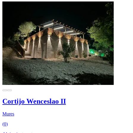
Cortijo Wenceslao II
Mures
(0)