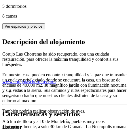
5 dormitorios
8 camas
Ver espacios y precios
Descripción del alojamiento
Cortijo Las Chorreras ha sido recuperado, con una cuidada
restauración, para ofrecer la máxima tranquilidad y confort a sus
huéspedes.
En nuestra casa pueden encontrar tranquilidad y la paz que transmite
un enclave privilegiado donde se encuentra la casa, un bosque de
www.cortijolaschorreras.com
encinas de 40.000 m2, su magnífico jardín con iluminación nocturna
y sus vistas a la sierra. Sus caminos y rutas espectaculares para hacer
senderismo harán que nuestros clientes disfruten de la casa y su
entorno al máximo.
También podrán realizar observación de aves.
Características y servicios
A 6 km de Illora y a 10 de Montefrío, pueblos muy ricos
Exterior
monumentalmente, a sólo 30 km de Granada. La Necrópolis romana