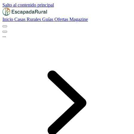
Salto al contenido principal
Inicio
Casas Rurales
Guías
Ofertas
Magazine
...