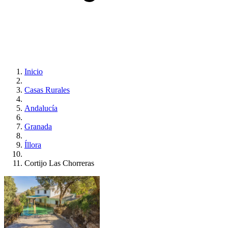
Inicio
Casas Rurales
Andalucía
Granada
Íllora
Cortijo Las Chorreras