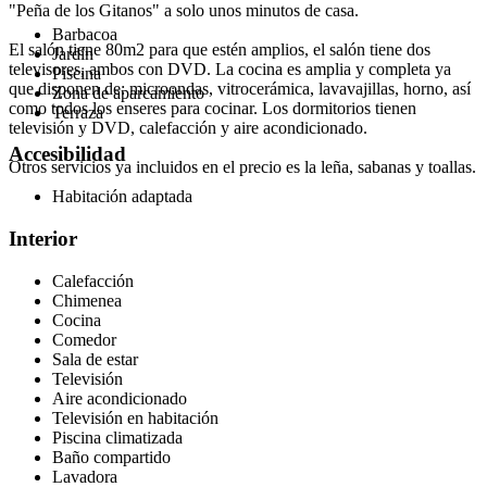
"Peña de los Gitanos" a solo unos minutos de casa.
Barbacoa
El salón tiene 80m2 para que estén amplios, el salón tiene dos
Jardín
televisores, ambos con DVD. La cocina es amplia y completa ya
Piscina
que disponen de: microondas, vitrocerámica, lavavajillas, horno, así
Zona de aparcamiento
como todos los enseres para cocinar. Los dormitorios tienen
Terraza
televisión y DVD, calefacción y aire acondicionado.
Accesibilidad
Otros servicios ya incluidos en el precio es la leña, sabanas y toallas.
Habitación adaptada
Interior
Calefacción
Chimenea
Cocina
Comedor
Sala de estar
Televisión
Aire acondicionado
Televisión en habitación
Piscina climatizada
Baño compartido
Lavadora