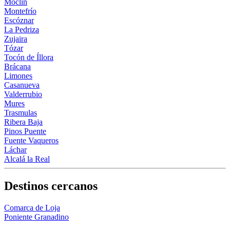
Moclín
Montefrío
Escóznar
La Pedriza
Zujaira
Tózar
Tocón de Íllora
Brácana
Limones
Casanueva
Valderrubio
Mures
Trasmulas
Ribera Baja
Pinos Puente
Fuente Vaqueros
Láchar
Alcalá la Real
Destinos cercanos
Comarca de Loja
Poniente Granadino