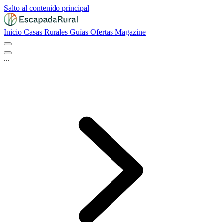
Salto al contenido principal
Inicio
Casas Rurales
Guías
Ofertas
Magazine
...