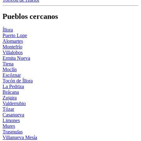
Pueblos cercanos
Íllora
Puerto Lope
Alomartes
Montefrío
Villalobos
Ermita Nueva
Tiena
Moclín
Escóznar
Tocón de Íllora
La Pedriza
Brácana
Zujaira
Valderrubio
Tózar
Casanueva
Limones
Mures
Trasmulas
Villanueva Mesía