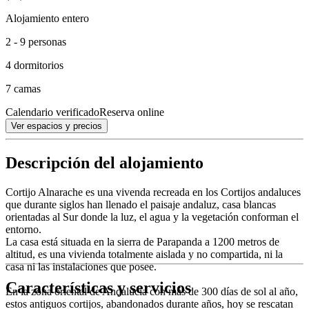
Alojamiento entero
2 - 9 personas
4 dormitorios
7 camas
Calendario verificado
Reserva online
Ver espacios y precios
Descripción del alojamiento
Cortijo Alnarache es una vivenda recreada en los Cortijos andaluces
que durante siglos han llenado el paisaje andaluz, casa blancas
orientadas al Sur donde la luz, el agua y la vegetación conforman el
entorno.
La casa está situada en la sierra de Parapanda a 1200 metros de
altitud, es una vivienda totalmente aislada y no compartida, ni la
casa ni las instalaciones que posee.
Características y servicios
En la zona oriental de Andalucía con más de 300 días de sol al año,
estos antiguos cortijos, abandonados durante años, hoy se rescatan