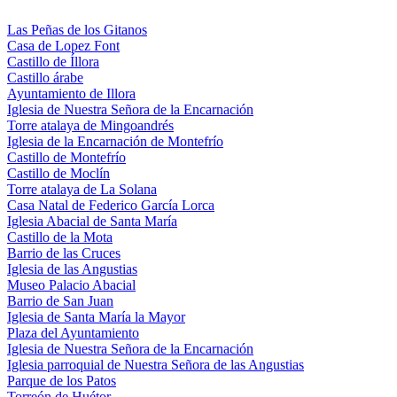
Las Peñas de los Gitanos
Casa de Lopez Font
Castillo de Íllora
Castillo árabe
Ayuntamiento de Illora
Iglesia de Nuestra Señora de la Encarnación
Torre atalaya de Mingoandrés
Iglesia de la Encarnación de Montefrío
Castillo de Montefrío
Castillo de Moclín
Torre atalaya de La Solana
Casa Natal de Federico García Lorca
Iglesia Abacial de Santa María
Castillo de la Mota
Barrio de las Cruces
Iglesia de las Angustias
Museo Palacio Abacial
Barrio de San Juan
Iglesia de Santa María la Mayor
Plaza del Ayuntamiento
Iglesia de Nuestra Señora de la Encarnación
Iglesia parroquial de Nuestra Señora de las Angustias
Parque de los Patos
Torreón de Huétor