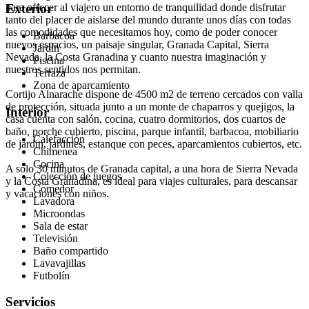
para ofrecer al viajero un entorno de tranquilidad donde disfrutar
Exterior
tanto del placer de aislarse del mundo durante unos días con todas
las comodidades que necesitamos hoy, como de poder conocer
Barbacoa
nuevos espacios, un paisaje singular, Granada Capital, Sierra
Jardín
Nevada, la Costa Granadina y cuanto nuestra imaginación y
Piscina
nuestros sentidos nos permitan.
Terraza
Zona de aparcamiento
Cortijo Alnarache dispone de 4500 m2 de terreno cercados con valla
de protección, situada junto a un monte de chaparros y quejigos, la
Interior
casa cuenta con salón, cocina, cuatro dormitorios, dos cuartos de
baño, porche cubierto, piscina, parque infantil, barbacoa, mobiliario
Calefacción
de jardin, jardines, estanque con peces, aparcamientos cubiertos, etc.
Chimenea
Cocina
A solo 30 minutos de Granada capital, a una hora de Sierra Nevada
Colección de juegos
y la Costa Granadina, es ideal para viajes culturales, para descansar
Comedor
y vacaciones con niños.
Lavadora
Microondas
Sala de estar
Televisión
Baño compartido
Lavavajillas
Futbolín
Servicios