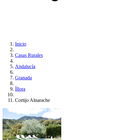
Inicio
Casas Rurales
Andalucía
Granada
Íllora
Cortijo Alnarache