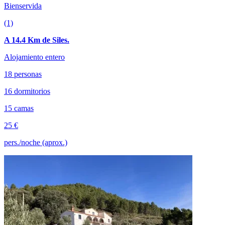
Bienservida
(1)
A 14.4 Km de Siles.
Alojamiento entero
18 personas
16 dormitorios
15 camas
25 €
pers./noche (aprox.)