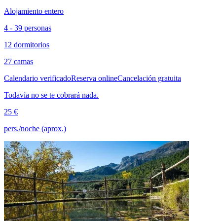
Alojamiento entero
4 - 39 personas
12 dormitorios
27 camas
Calendario verificado
Reserva online
Cancelación gratuita
Todavía no se te cobrará nada.
25 €
pers./noche (aprox.)