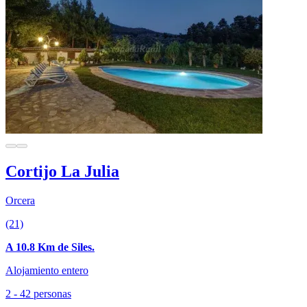
Cortijo La Julia
Orcera
(21)
A 10.8 Km de Siles.
Alojamiento entero
2 - 42 personas