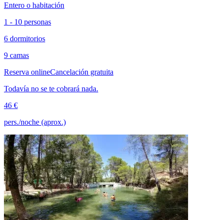
Entero o habitación
1 - 10 personas
6 dormitorios
9 camas
Reserva online
Cancelación gratuita
Todavía no se te cobrará nada.
46 €
pers./noche (aprox.)