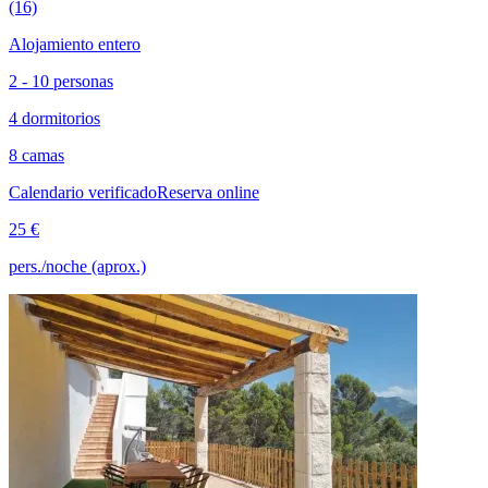
(16)
Alojamiento entero
2 - 10 personas
4 dormitorios
8 camas
Calendario verificado
Reserva online
25 €
pers./noche (aprox.)