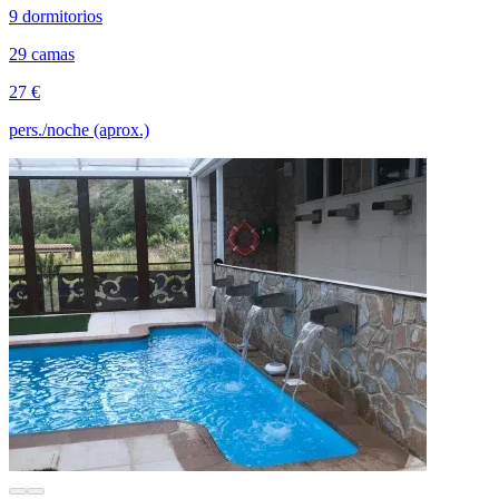
9 dormitorios
29 camas
27 €
pers./noche (aprox.)