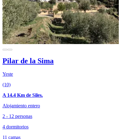
Pilar de la Sima
Yeste
(10)
A 14.4 Km de Siles.
Alojamiento entero
2 - 12 personas
4 dormitorios
11 camas