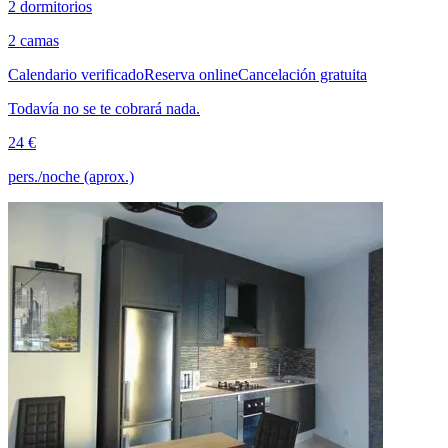
2 dormitorios
2 camas
Calendario verificado
Reserva online
Cancelación gratuita
Todavía no se te cobrará nada.
24 €
pers./noche (aprox.)