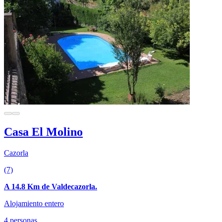
Casa El Molino
Cazorla
(7)
A 14.8 Km de Valdecazorla.
Alojamiento entero
4 personas