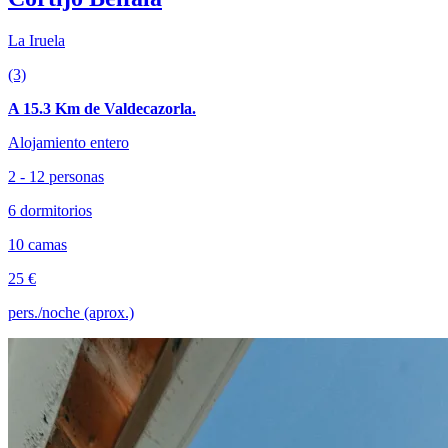
La Iruela
(3)
A 15.3 Km de Valdecazorla.
Alojamiento entero
2 - 12 personas
6 dormitorios
10 camas
25 €
pers./noche (aprox.)