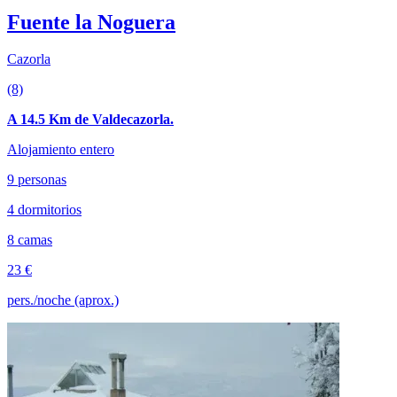
Fuente la Noguera
Cazorla
(8)
A 14.5 Km de Valdecazorla.
Alojamiento entero
9 personas
4 dormitorios
8 camas
23 €
pers./noche (aprox.)