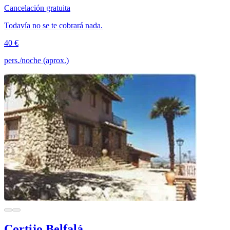
Cancelación gratuita
Todavía no se te cobrará nada.
40 €
pers./noche (aprox.)
Cortijo Belfalá