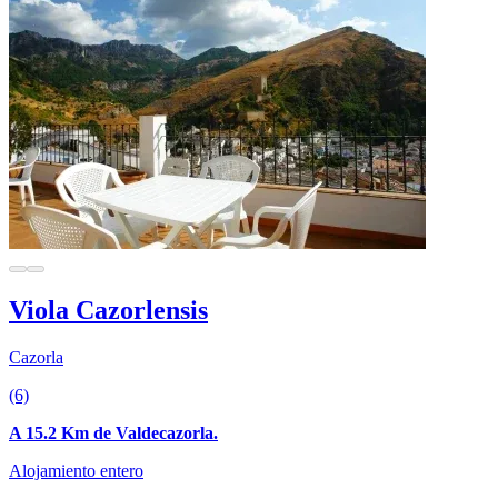
Viola Cazorlensis
Cazorla
(6)
A 15.2 Km de Valdecazorla.
Alojamiento entero