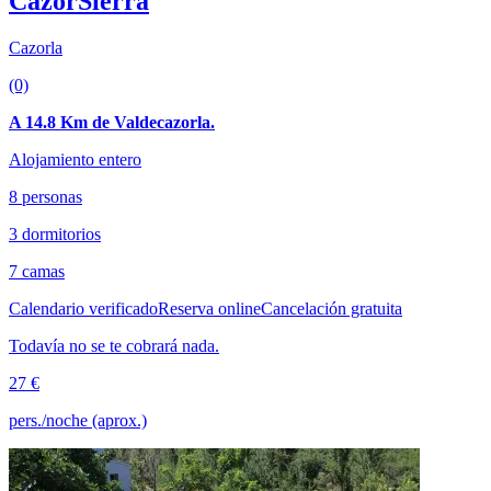
CazorSierra
Cazorla
(0)
A 14.8 Km de Valdecazorla.
Alojamiento entero
8 personas
3 dormitorios
7 camas
Calendario verificado
Reserva online
Cancelación gratuita
Todavía no se te cobrará nada.
27 €
pers./noche (aprox.)