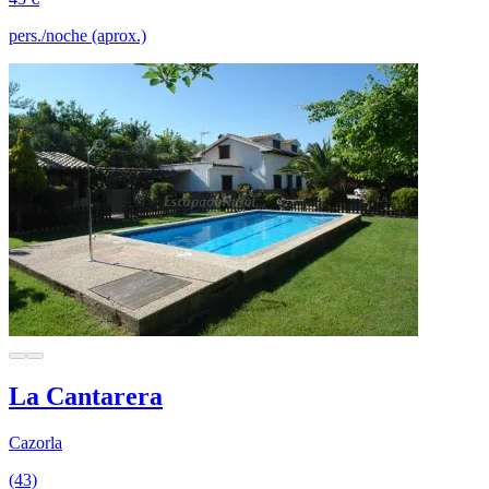
pers./noche (aprox.)
La Cantarera
Cazorla
(43)