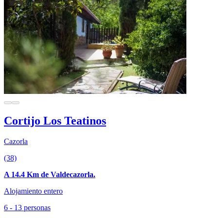
Cortijo Los Teatinos
Cazorla
(38)
A 14.4 Km de Valdecazorla.
Alojamiento entero
6 - 13 personas