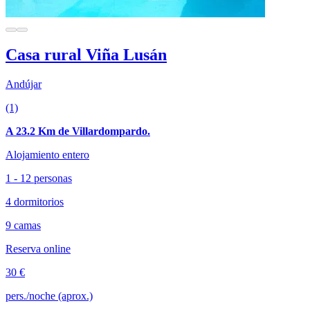
Casa rural Viña Lusán
Andújar
(1)
A 23.2 Km de Villardompardo.
Alojamiento entero
1 - 12 personas
4 dormitorios
9 camas
Reserva online
30 €
pers./noche (aprox.)