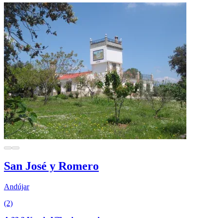
San José y Romero
Andújar
(2)