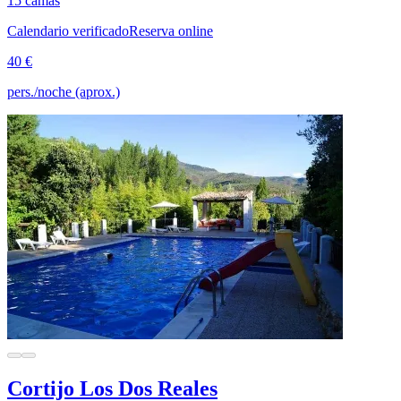
15 camas
Calendario verificado
Reserva online
40 €
pers./noche (aprox.)
Cortijo Los Dos Reales