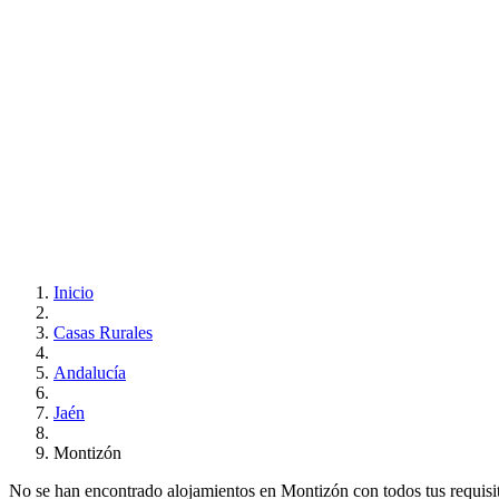
Inicio
Casas Rurales
Andalucía
Jaén
Montizón
No se han encontrado alojamientos en Montizón con todos tus requisito