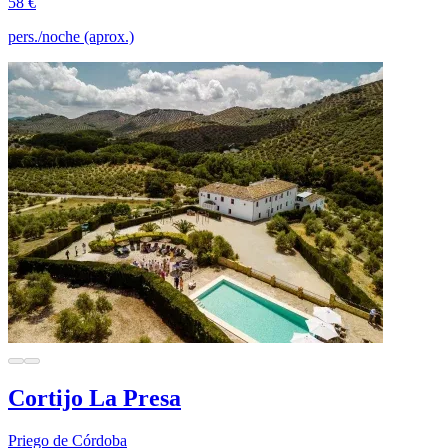
58 €
pers./noche (aprox.)
Cortijo La Presa
Priego de Córdoba