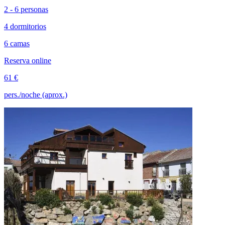
2 - 6 personas
4 dormitorios
6 camas
Reserva online
61 €
pers./noche (aprox.)