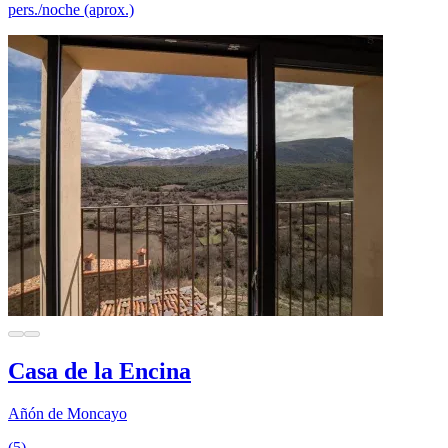
pers./noche (aprox.)
Casa de la Encina
Añón de Moncayo
(5)