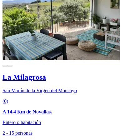
La Milagrosa
San Martín de la Virgen del Moncayo
(0)
A 14.4 Km de Novallas.
Entero o habitación
2 - 15 personas