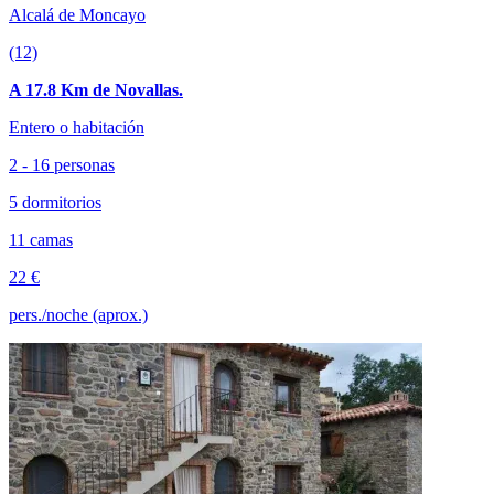
Alcalá de Moncayo
(12)
A 17.8 Km de Novallas.
Entero o habitación
2 - 16 personas
5 dormitorios
11 camas
22 €
pers./noche (aprox.)