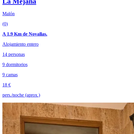
La Mejana
Malón
(0)
A 1.9 Km de Novallas.
Alojamiento entero
14 personas
9 dormitorios
9 camas
18 €
pers./noche (aprox.)