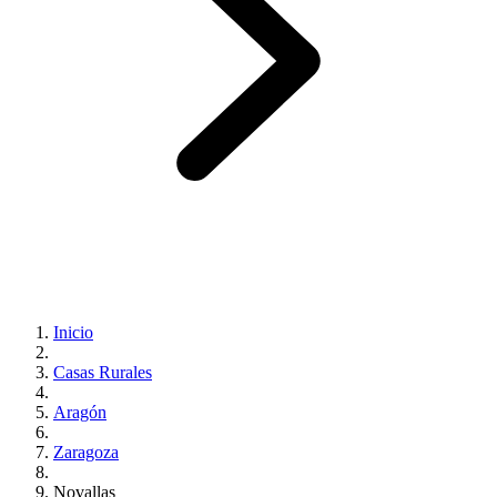
Inicio
Casas Rurales
Aragón
Zaragoza
Novallas