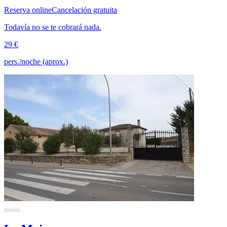
Reserva online
Cancelación gratuita
Todavía no se te cobrará nada.
29 €
pers./noche (aprox.)