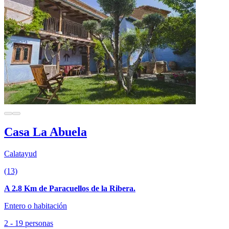
Casa La Abuela
Calatayud
(13)
A 2.8 Km de Paracuellos de la Ribera.
Entero o habitación
2 - 19 personas