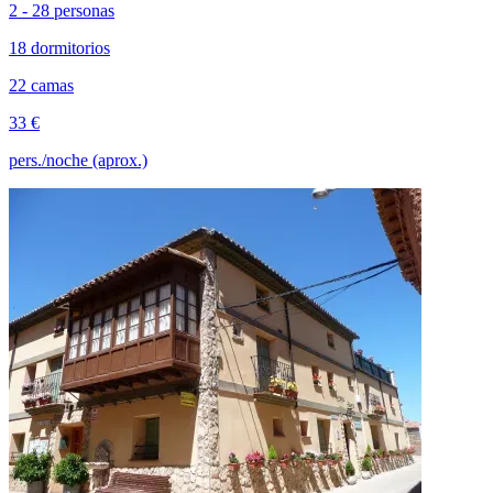
2 - 28 personas
18 dormitorios
22 camas
33 €
pers./noche (aprox.)