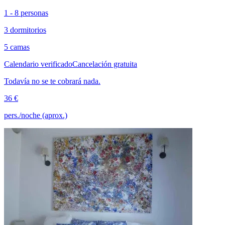
1 - 8 personas
3 dormitorios
5 camas
Calendario verificado
Cancelación gratuita
Todavía no se te cobrará nada.
36 €
pers./noche (aprox.)