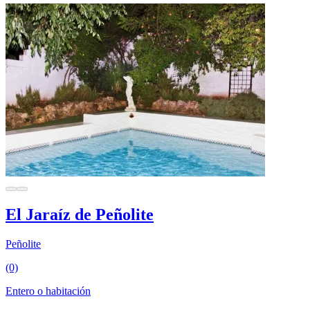
El Jaraíz de Peñolite
Peñolite
(0)
Entero o habitación