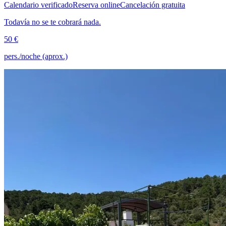
Calendario verificado
Reserva online
Cancelación gratuita
Todavía no se te cobrará nada.
50 €
pers./noche (aprox.)