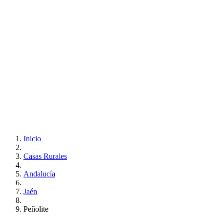
Inicio
Casas Rurales
Andalucía
Jaén
Peñolite