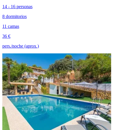
14 - 16 personas
8 dormitorios
11 camas
36 €
pers./noche (aprox.)