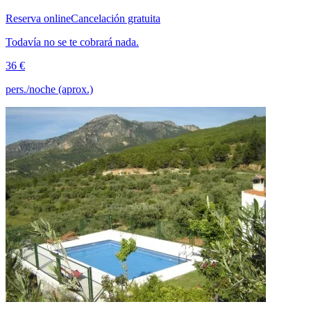
Reserva online
Cancelación gratuita
Todavía no se te cobrará nada.
36 €
pers./noche (aprox.)