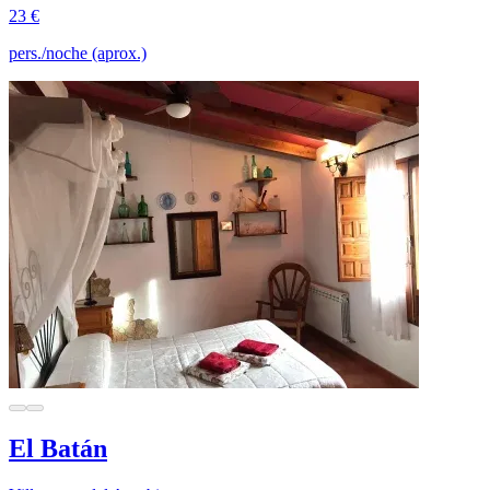
23 €
pers./noche (aprox.)
El Batán