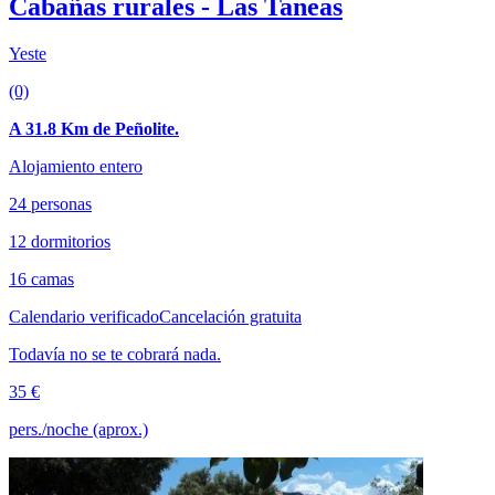
Cabañas rurales - Las Taneas
Yeste
(0)
A 31.8 Km de Peñolite.
Alojamiento entero
24 personas
12 dormitorios
16 camas
Calendario verificado
Cancelación gratuita
Todavía no se te cobrará nada.
35 €
pers./noche (aprox.)