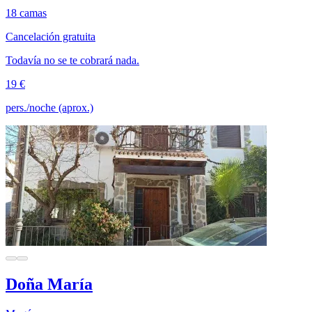
18 camas
Cancelación gratuita
Todavía no se te cobrará nada.
19 €
pers./noche (aprox.)
Doña María