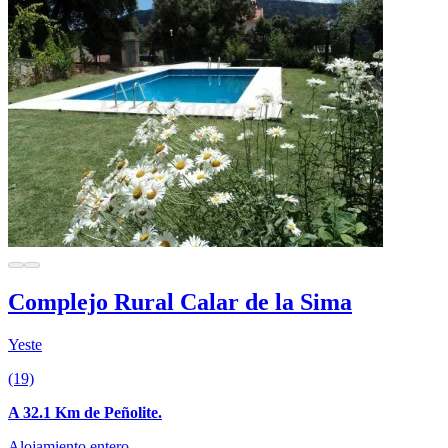
Complejo Rural Calar de la Sima
Yeste
(19)
A 32.1 Km de Peñolite.
Alojamiento entero