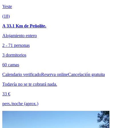
Yeste
(18)
A 33.1 Km de Peñolite.
Alojamiento entero
2 - 71 personas
3 dormitorios
60 camas
Calendario verificado
Reserva online
Cancelación gratuita
Todavía no se te cobrará nada.
33 €
pers./noche (aprox.)