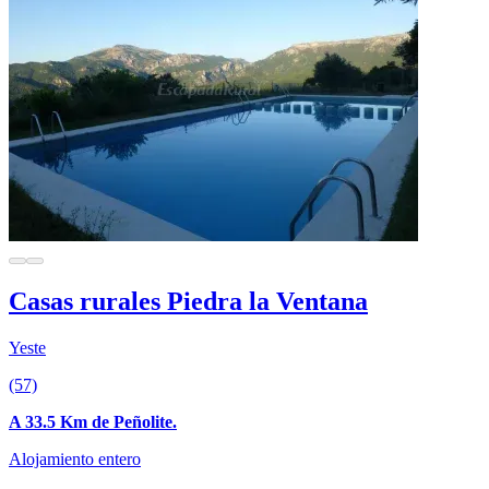
Casas rurales Piedra la Ventana
Yeste
(57)
A 33.5 Km de Peñolite.
Alojamiento entero