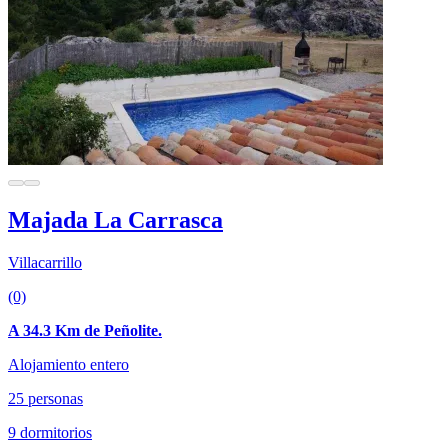
Majada La Carrasca
Villacarrillo
(0)
A 34.3 Km de Peñolite.
Alojamiento entero
25 personas
9 dormitorios