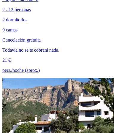
2 - 12 personas
2 dormitorios
9 camas
Cancelación gratuita
Todavía no se te cobrará nada.
21 €
pers./noche (aprox.)