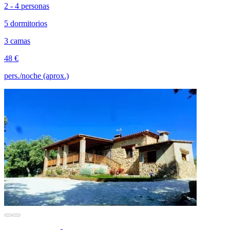
2 - 4 personas
5 dormitorios
3 camas
48 €
pers./noche (aprox.)