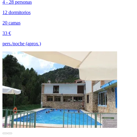
4 - 28 personas
12 dormitorios
20 camas
33 €
pers./noche (aprox.)