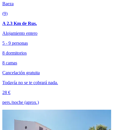
Baeza
(9)
A 2.3 Km de Rus.
Alojamiento entero
5 - 9 personas
8 dormitorios
8 camas
Cancelación gratuita
Todavía no se te cobrará nada.
28 €
pers./noche (aprox.)