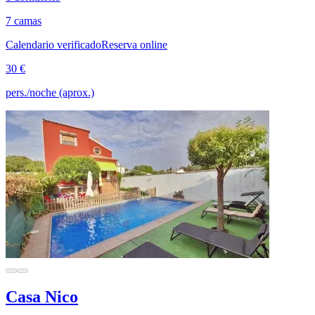
7 camas
Calendario verificado
Reserva online
30 €
pers./noche (aprox.)
Casa Nico