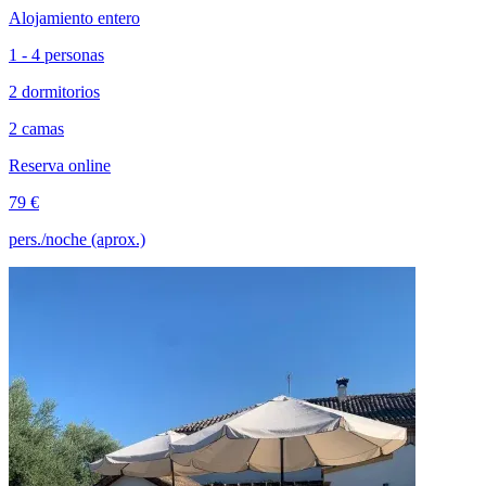
Alojamiento entero
1 - 4 personas
2 dormitorios
2 camas
Reserva online
79 €
pers./noche (aprox.)