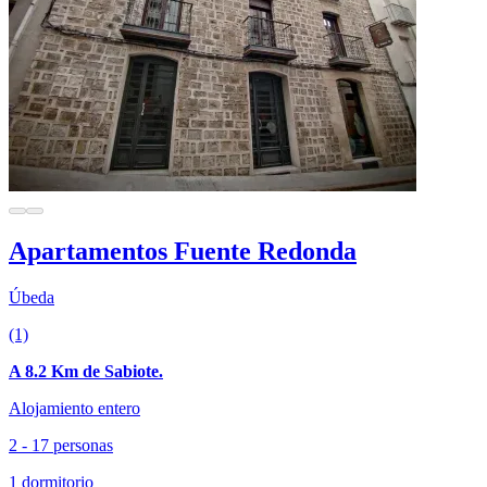
Apartamentos Fuente Redonda
Úbeda
(1)
A 8.2 Km de Sabiote.
Alojamiento entero
2 - 17 personas
1 dormitorio