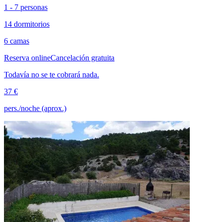
1 - 7 personas
14 dormitorios
6 camas
Reserva online
Cancelación gratuita
Todavía no se te cobrará nada.
37 €
pers./noche (aprox.)