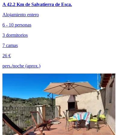
A 42.2 Km de Salvatierra de Esca.
Alojamiento entero
6 - 10 personas
3 dormitorios
7 camas
26 €
pers./noche (aprox.)