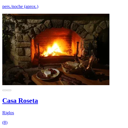
pers./noche (aprox.)
Casa Roseta
Riglos
(8)