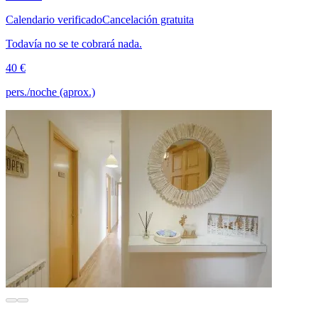
Calendario verificado
Cancelación gratuita
Todavía no se te cobrará nada.
40 €
pers./noche (aprox.)