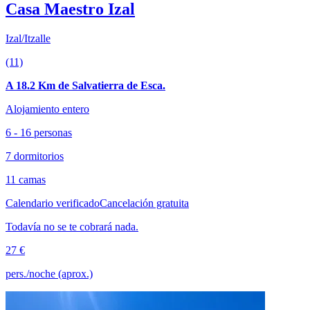
Casa Maestro Izal
Izal/Itzalle
(11)
A 18.2 Km de Salvatierra de Esca.
Alojamiento entero
6 - 16 personas
7 dormitorios
11 camas
Calendario verificado
Cancelación gratuita
Todavía no se te cobrará nada.
27 €
pers./noche (aprox.)