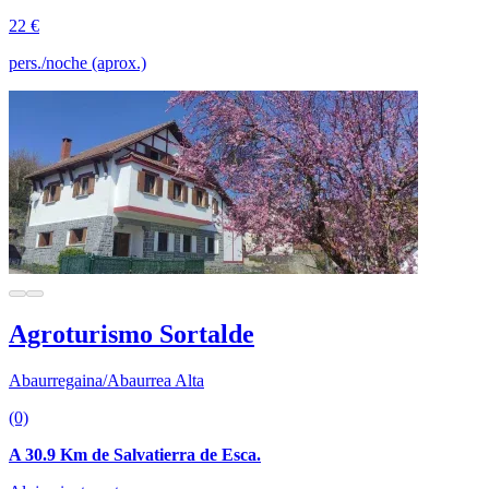
22 €
pers./noche (aprox.)
Agroturismo Sortalde
Abaurregaina/Abaurrea Alta
(0)
A 30.9 Km de Salvatierra de Esca.