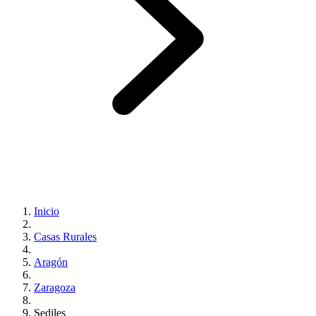
Inicio
Casas Rurales
Aragón
Zaragoza
Sediles