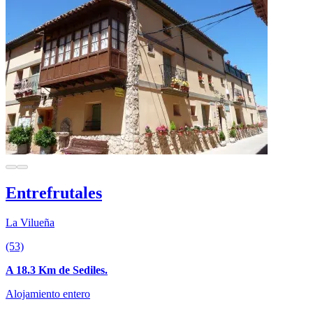
Entrefrutales
La Vilueña
(53)
A 18.3 Km de Sediles.
Alojamiento entero