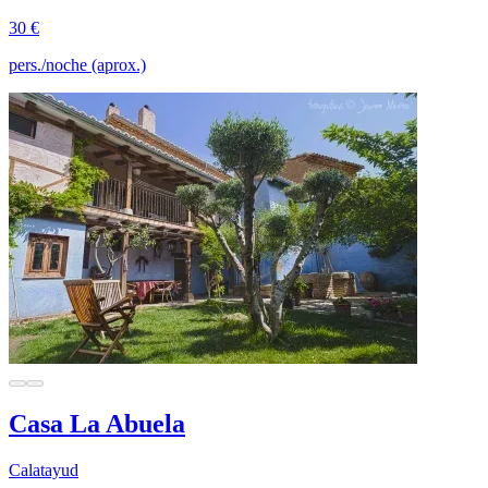
30 €
pers./noche (aprox.)
Casa La Abuela
Calatayud