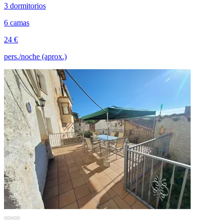
3 dormitorios
6 camas
24 €
pers./noche (aprox.)