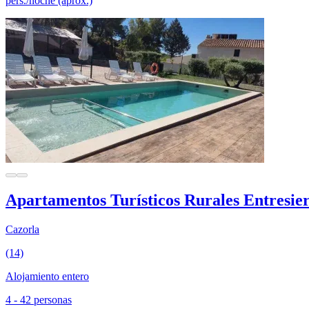
pers./noche (aprox.)
Apartamentos Turísticos Rurales Entresie
Cazorla
(14)
Alojamiento entero
4 - 42 personas