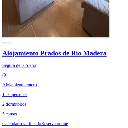
Alojamiento Prados de Rio Madera
Segura de la Sierra
(0)
Alojamiento entero
1 - 6 personas
2 dormitorios
5 camas
Calendario verificado
Reserva online