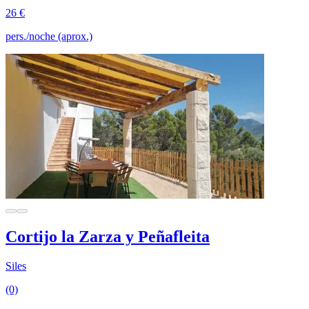
26 €
pers./noche (aprox.)
Cortijo la Zarza y Peñafleita
Siles
(0)