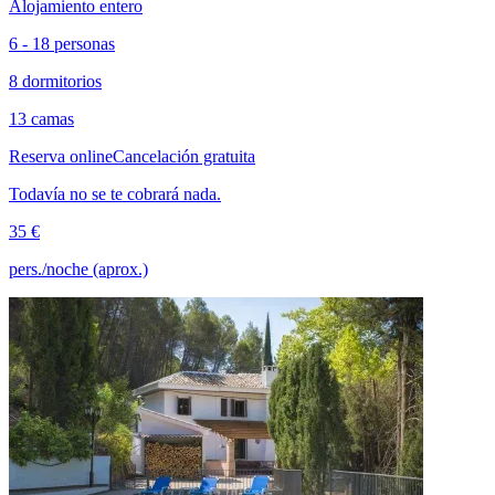
Alojamiento entero
6 - 18 personas
8 dormitorios
13 camas
Reserva online
Cancelación gratuita
Todavía no se te cobrará nada.
35 €
pers./noche (aprox.)