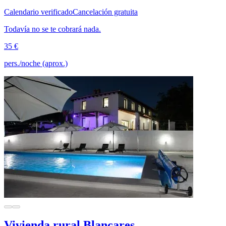
Calendario verificado
Cancelación gratuita
Todavía no se te cobrará nada.
35 €
pers./noche (aprox.)
Vivienda rural Blancares