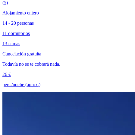
(5)
Alojamiento entero
14 - 20 personas
11 dormitorios
13 camas
Cancelación gratuita
Todavía no se te cobrará nada.
26 €
pers./noche (aprox.)