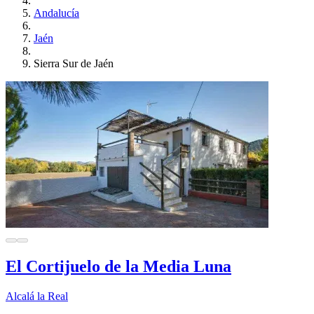
Andalucía
Jaén
Sierra Sur de Jaén
El Cortijuelo de la Media Luna
Alcalá la Real