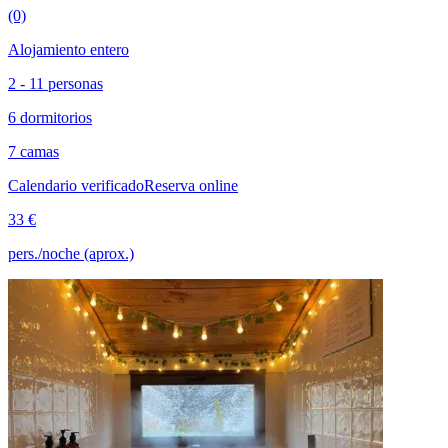
(0)
Alojamiento entero
2 - 11 personas
6 dormitorios
7 camas
Calendario verificado
Reserva online
33 €
pers./noche (aprox.)