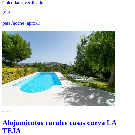
Calendario verificado
21 €
pers./noche (aprox.)
Alojamientos rurales casas cueva LA
TEJA