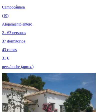
Campocámara
(19)
Alojamiento entero
2 - 63 personas
37 dormitorios
43 camas
31 €
pers./noche (aprox.)