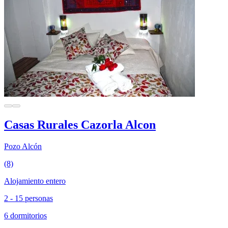
Casas Rurales Cazorla Alcon
Pozo Alcón
(8)
Alojamiento entero
2 - 15 personas
6 dormitorios