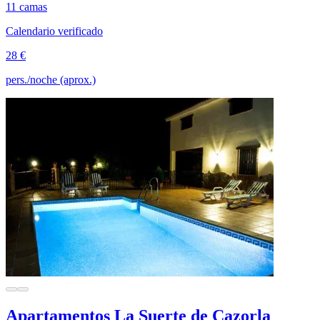
11 camas
Calendario verificado
28 €
pers./noche (aprox.)
Apartamentos La Suerte de Cazorla