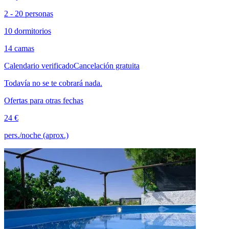
2 - 20 personas
10 dormitorios
14 camas
Calendario verificado
Cancelación gratuita
Todavía no se te cobrará nada.
Ofertas para otras fechas
24 €
pers./noche (aprox.)