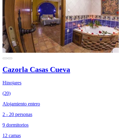
Cazorla Casas Cueva
Hinojares
(20)
Alojamiento entero
2 - 20 personas
9 dormitorios
12 camas