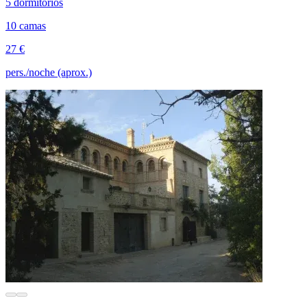
5 dormitorios
10 camas
27 €
pers./noche (aprox.)