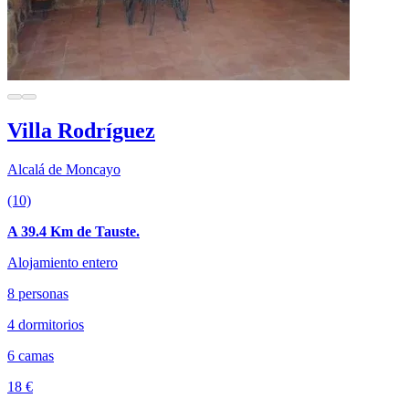
Villa Rodríguez
Alcalá de Moncayo
(10)
A 39.4 Km de Tauste.
Alojamiento entero
8 personas
4 dormitorios
6 camas
18 €