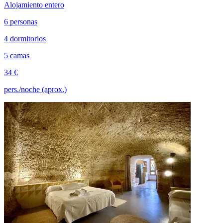
Alojamiento entero
6 personas
4 dormitorios
5 camas
34 €
pers./noche (aprox.)