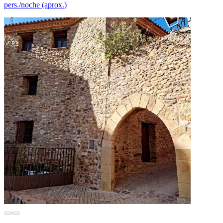
pers./noche (aprox.)