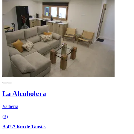
La Alcoholera
Valtierra
(3)
A 42.7 Km de Tauste.