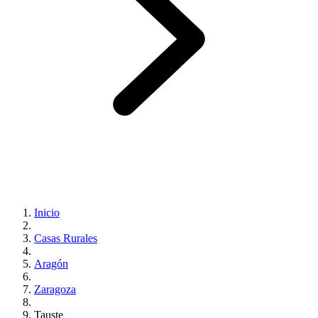
Inicio
Casas Rurales
Aragón
Zaragoza
Tauste