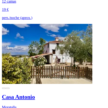
12 camas
19 €
pers./noche (aprox.)
Casa Antonio
Moratalla