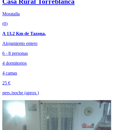
Casa Rural Torreblanca
Moratalla
(0)
A 13.2 Km de Tazona.
Alojamiento entero
6 - 8 personas
4 dormitorios
4 camas
25 €
pers./noche (aprox.)