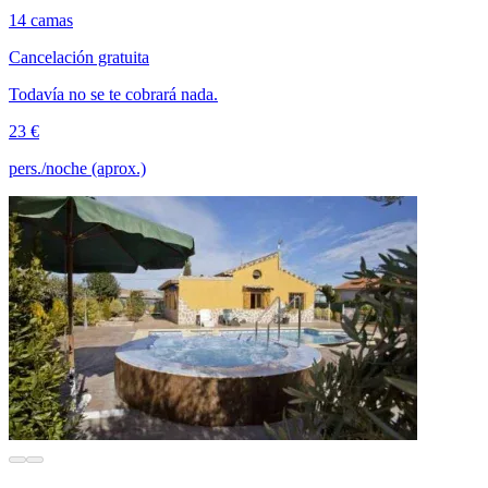
14 camas
Cancelación gratuita
Todavía no se te cobrará nada.
23 €
pers./noche (aprox.)