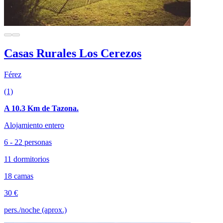
Casas Rurales Los Cerezos
Férez
(1)
A 10.3 Km de Tazona.
Alojamiento entero
6 - 22 personas
11 dormitorios
18 camas
30 €
pers./noche (aprox.)