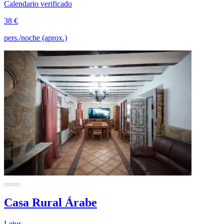
Calendario verificado
38 €
pers./noche (aprox.)
Casa Rural Árabe
Letur