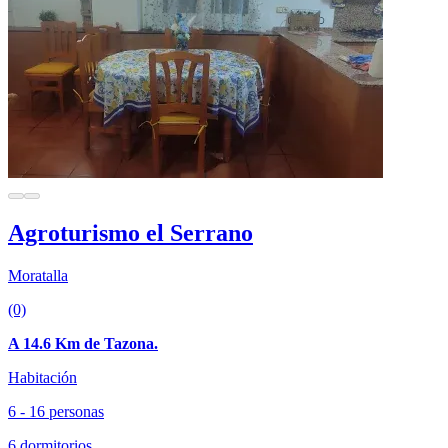
Agroturismo el Serrano
Moratalla
(0)
A 14.6 Km de Tazona.
Habitación
6 - 16 personas
6 dormitorios