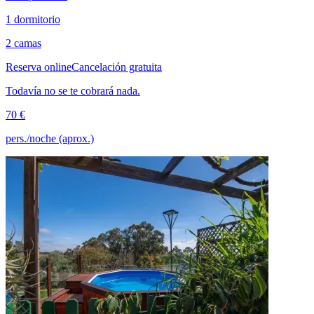
1 dormitorio
2 camas
Reserva online
Cancelación gratuita
Todavía no se te cobrará nada.
70 €
pers./noche (aprox.)