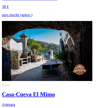
38 €
pers./noche (aprox.)
Casa-Cueva El Mimo
Artenara