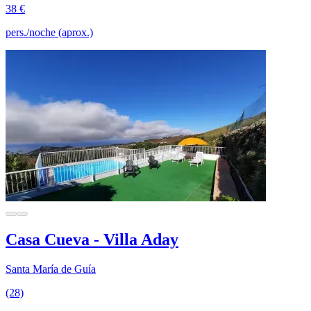
38 €
pers./noche (aprox.)
Casa Cueva - Villa Aday
Santa María de Guía
(28)