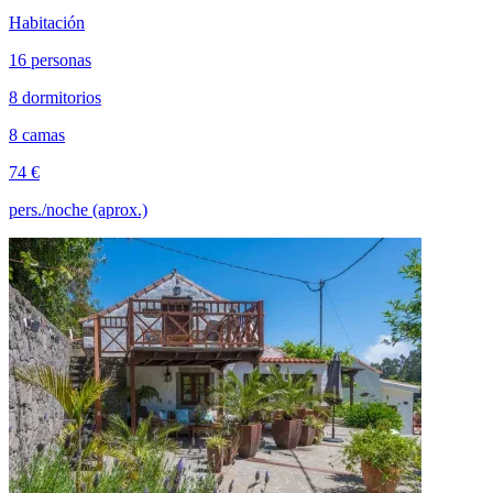
Habitación
16 personas
8 dormitorios
8 camas
74 €
pers./noche (aprox.)