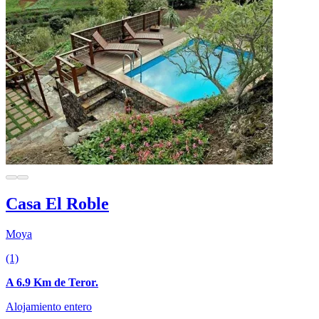
Casa El Roble
Moya
(1)
A 6.9 Km de Teror.
Alojamiento entero