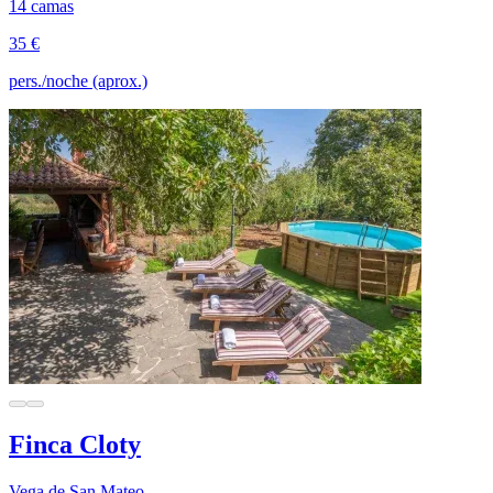
14 camas
35 €
pers./noche (aprox.)
Finca Cloty
Vega de San Mateo