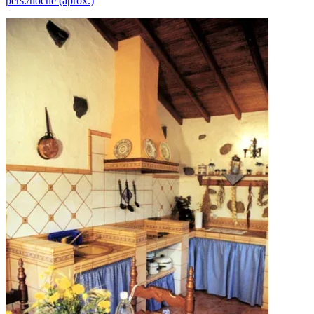
pers./noche (aprox.)