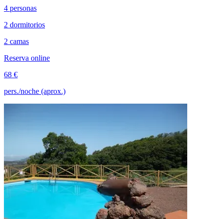
4 personas
2 dormitorios
2 camas
Reserva online
68 €
pers./noche (aprox.)