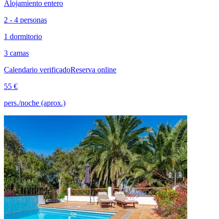
Alojamiento entero
2 - 4 personas
1 dormitorio
3 camas
Calendario verificado
Reserva online
55 €
pers./noche (aprox.)