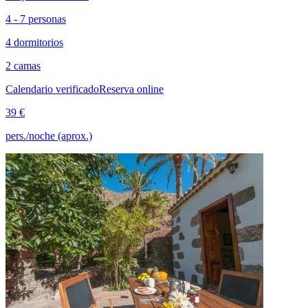
4 - 7 personas
4 dormitorios
2 camas
Calendario verificado
Reserva online
39 €
pers./noche (aprox.)