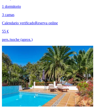
1 dormitorio
3 camas
Calendario verificado
Reserva online
55 €
pers./noche (aprox.)