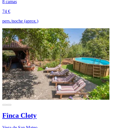
8 camas
74 €
pers./noche (aprox.)
Finca Cloty
Vega de San Mateo