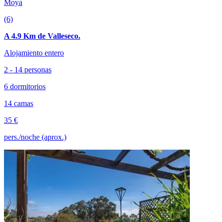
Moya
(6)
A 4.9 Km de Valleseco.
Alojamiento entero
2 - 14 personas
6 dormitorios
14 camas
35 €
pers./noche (aprox.)