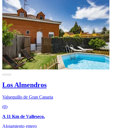
Los Almendros
Valsequillo de Gran Canaria
(0)
A 11 Km de Valleseco.
Alojamiento entero