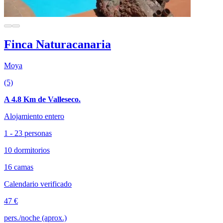
Finca Naturacanaria
Moya
(5)
A 4.8 Km de Valleseco.
Alojamiento entero
1 - 23 personas
10 dormitorios
16 camas
Calendario verificado
47 €
pers./noche (aprox.)