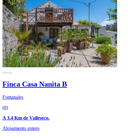
Finca Casa Nanita B
Fontanales
(0)
A 3.4 Km de Valleseco.
Alojamiento entero