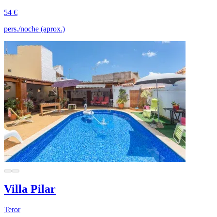
54 €
pers./noche (aprox.)
Villa Pilar
Teror