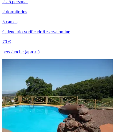
2 - 5 personas
2 dormitorios
5 camas
Calendario verificado
Reserva online
70 €
pers./noche (aprox.)