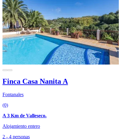
Finca Casa Nanita A
Fontanales
(0)
A 3 Km de Valleseco.
Alojamiento entero
2 - 4 personas