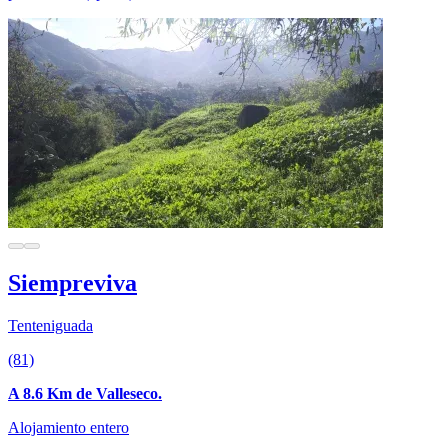
Siempreviva
Tenteniguada
(81)
A 8.6 Km de Valleseco.
Alojamiento entero