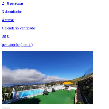
2 - 8 personas
3 dormitorios
4 camas
Calendario verificado
38 €
pers./noche (aprox.)