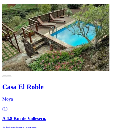
Casa El Roble
Moya
(1)
A 4.8 Km de Valleseco.