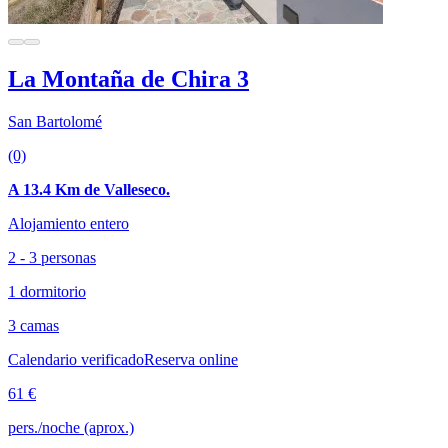
La Montaña de Chira 3
San Bartolomé
(0)
A 13.4 Km de Valleseco.
Alojamiento entero
2 - 3 personas
1 dormitorio
3 camas
Calendario verificado
Reserva online
61 €
pers./noche (aprox.)