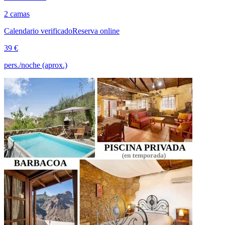
2 camas
Calendario verificado
Reserva online
39 €
pers./noche (aprox.)