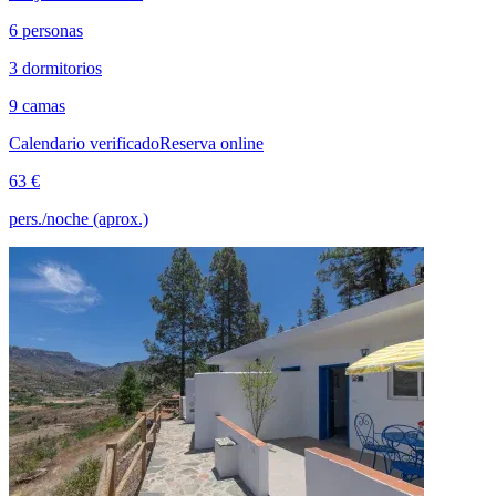
6 personas
3 dormitorios
9 camas
Calendario verificado
Reserva online
63 €
pers./noche (aprox.)