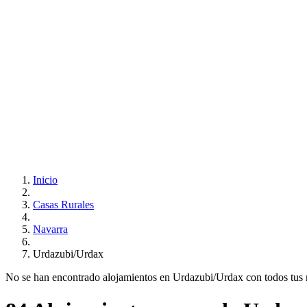
Inicio
Casas Rurales
Navarra
Urdazubi/Urdax
No se han encontrado alojamientos en Urdazubi/Urdax con todos tus req