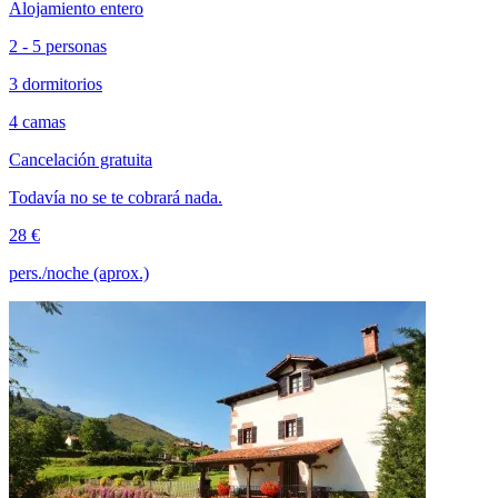
Alojamiento entero
2 - 5 personas
3 dormitorios
4 camas
Cancelación gratuita
Todavía no se te cobrará nada.
28 €
pers./noche (aprox.)