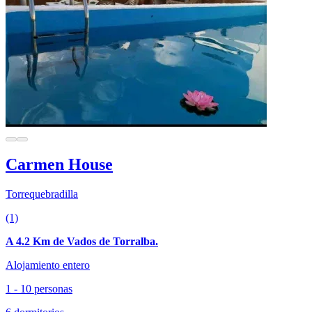
Carmen House
Torrequebradilla
(1)
A 4.2 Km de Vados de Torralba.
Alojamiento entero
1 - 10 personas