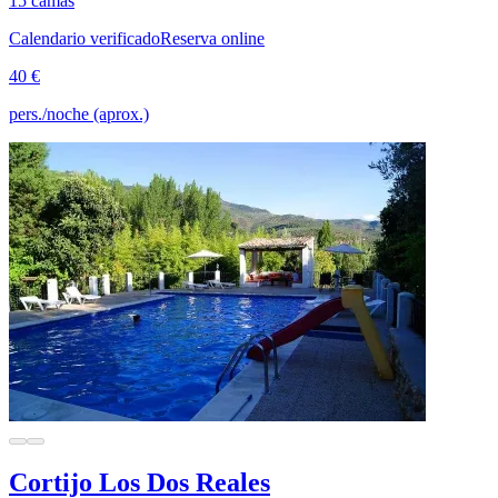
15 camas
Calendario verificado
Reserva online
40 €
pers./noche (aprox.)
Cortijo Los Dos Reales