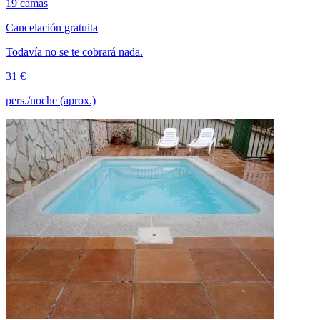
19 camas
Cancelación gratuita
Todavía no se te cobrará nada.
31 €
pers./noche (aprox.)