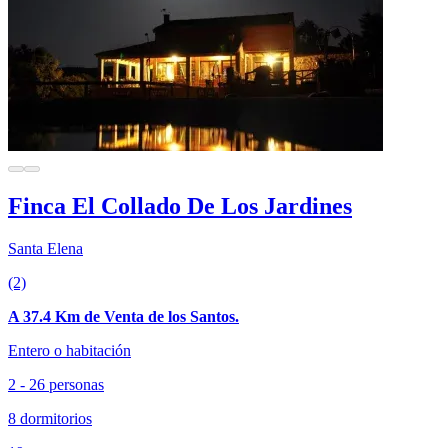
Finca El Collado De Los Jardines
Santa Elena
(2)
A 37.4 Km de Venta de los Santos.
Entero o habitación
2 - 26 personas
8 dormitorios