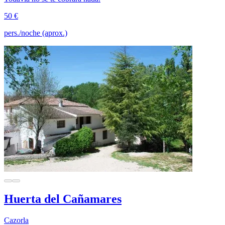
50 €
pers./noche (aprox.)
Huerta del Cañamares
Cazorla