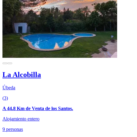
La Alcobilla
Úbeda
(3)
A 44.8 Km de Venta de los Santos.
Alojamiento entero
9 personas