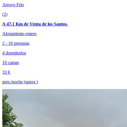
Arroyo Frío
(2)
A 47.1 Km de Venta de los Santos.
Alojamiento entero
2 - 10 personas
4 dormitorios
10 camas
33 €
pers./noche (aprox.)