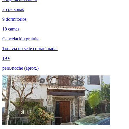
25 personas
9 dormitorios
18 camas
Cancelación gratuita
Todavía no se te cobrará nada.
19 €
pers./noche (aprox.)