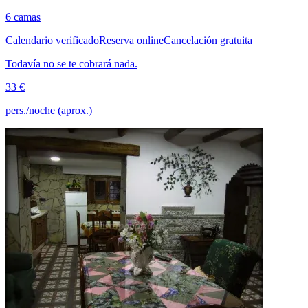
6 camas
Calendario verificado
Reserva online
Cancelación gratuita
Todavía no se te cobrará nada.
33 €
pers./noche (aprox.)