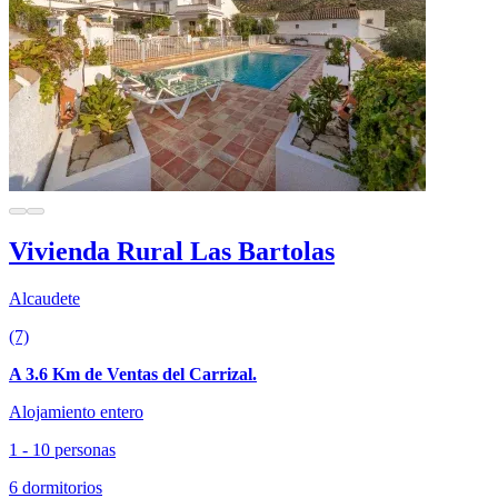
Vivienda Rural Las Bartolas
Alcaudete
(7)
A 3.6 Km de Ventas del Carrizal.
Alojamiento entero
1 - 10 personas
6 dormitorios