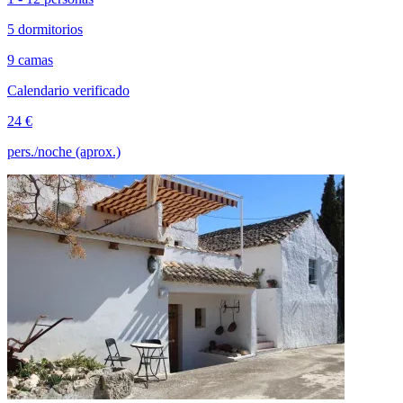
5 dormitorios
9 camas
Calendario verificado
24 €
pers./noche (aprox.)