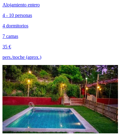
Alojamiento entero
4 - 10 personas
4 dormitorios
7 camas
35 €
pers./noche (aprox.)