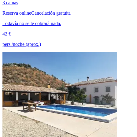
3 camas
Reserva online
Cancelación gratuita
Todavía no se te cobrará nada.
42 €
pers./noche (aprox.)