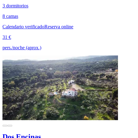
3 dormitorios
8 camas
Calendario verificado
Reserva online
31 €
pers./noche (aprox.)
Dos Encinas