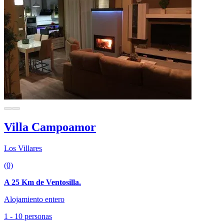
Villa Campoamor
Los Villares
(0)
A 25 Km de Ventosilla.
Alojamiento entero
1 - 10 personas