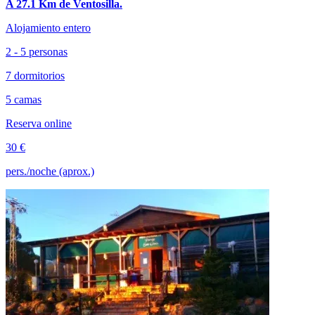
A 27.1 Km de Ventosilla.
Alojamiento entero
2 - 5 personas
7 dormitorios
5 camas
Reserva online
30 €
pers./noche (aprox.)