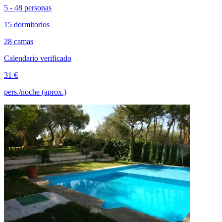
5 - 48 personas
15 dormitorios
28 camas
Calendario verificado
31 €
pers./noche (aprox.)