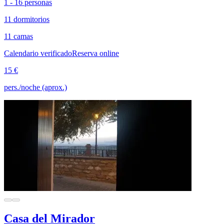
1 - 16 personas
11 dormitorios
11 camas
Calendario verificado
Reserva online
15 €
pers./noche (aprox.)
Casa del Mirador