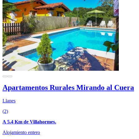
Apartamentos Rurales Mirando al Cuera
Llanes
(2)
A 5.4 Km de Villahormes.
Alojamiento entero