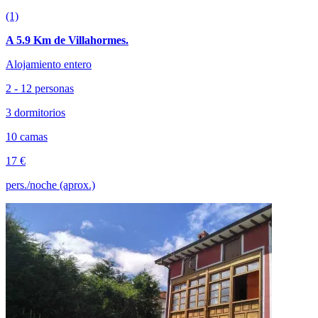
(1)
A 5.9 Km de Villahormes.
Alojamiento entero
2 - 12 personas
3 dormitorios
10 camas
17 €
pers./noche (aprox.)