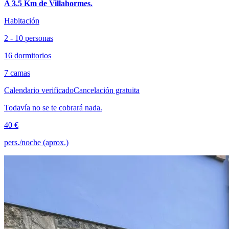
A 3.5 Km de Villahormes.
Habitación
2 - 10 personas
16 dormitorios
7 camas
Calendario verificado
Cancelación gratuita
Todavía no se te cobrará nada.
40 €
pers./noche (aprox.)