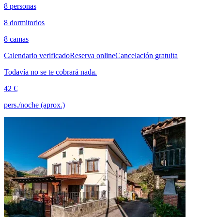
8 personas
8 dormitorios
8 camas
Calendario verificado
Reserva online
Cancelación gratuita
Todavía no se te cobrará nada.
42 €
pers./noche (aprox.)