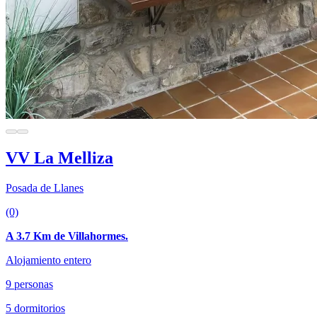
VV La Melliza
Posada de Llanes
(0)
A 3.7 Km de Villahormes.
Alojamiento entero
9 personas
5 dormitorios