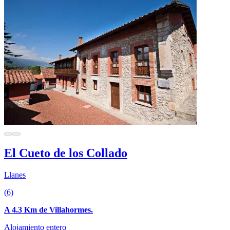
El Cueto de los Collado
Llanes
(6)
A 4.3 Km de Villahormes.
Alojamiento entero