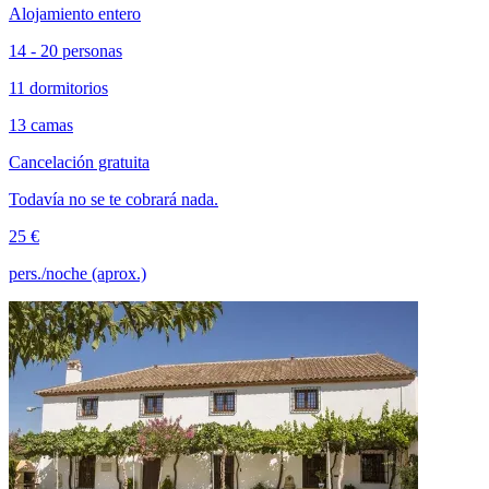
Alojamiento entero
14 - 20 personas
11 dormitorios
13 camas
Cancelación gratuita
Todavía no se te cobrará nada.
25 €
pers./noche (aprox.)