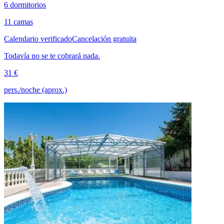
6 dormitorios
11 camas
Calendario verificado
Cancelación gratuita
Todavía no se te cobrará nada.
31 €
pers./noche (aprox.)