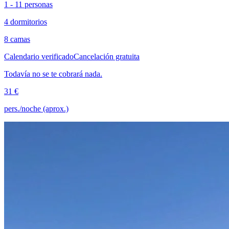
1 - 11 personas
4 dormitorios
8 camas
Calendario verificado
Cancelación gratuita
Todavía no se te cobrará nada.
31 €
pers./noche (aprox.)