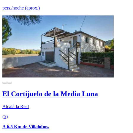
pers./noche (aprox.)
El Cortijuelo de la Media Luna
Alcalá la Real
(5)
A 6.5 Km de Villalobos.