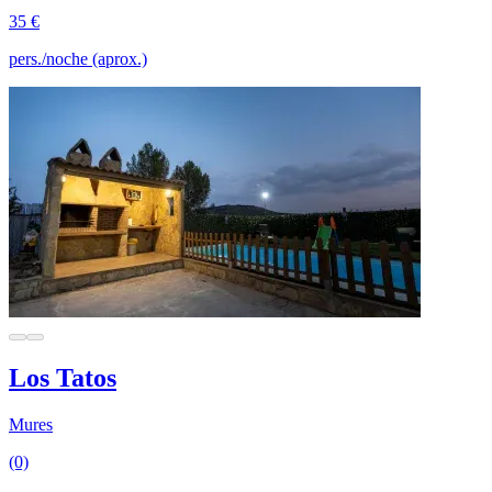
35 €
pers./noche (aprox.)
Los Tatos
Mures
(0)