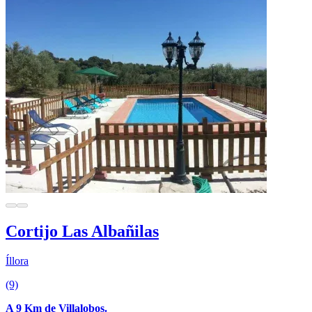
Cortijo Las Albañilas
Íllora
(9)
A 9 Km de Villalobos.