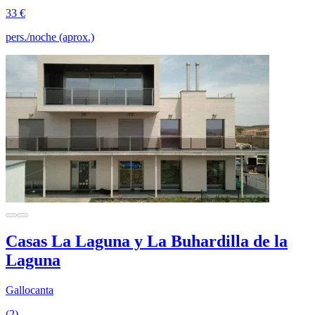
33 €
pers./noche (aprox.)
Casas La Laguna y La Buhardilla de la
Laguna
Gallocanta
(2)