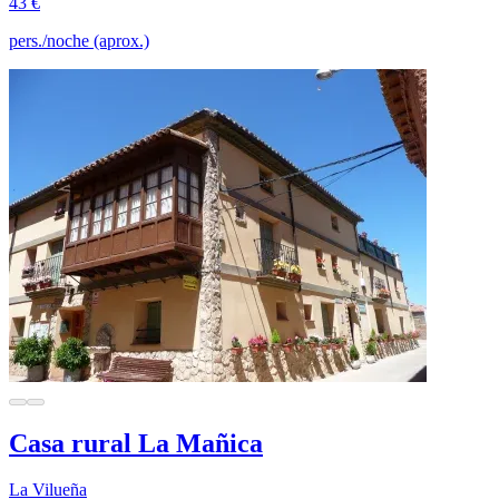
43 €
pers./noche (aprox.)
Casa rural La Mañica
La Vilueña