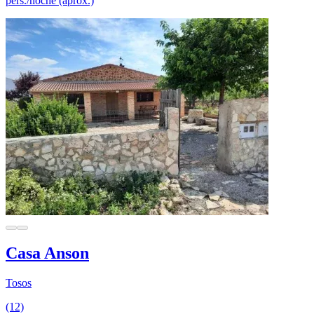
pers./noche (aprox.)
Casa Anson
Tosos
(12)