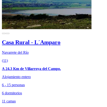
Casa Rural - L´Amparo
Navarrete del Río
(11)
A 24.3 Km de Villarroya del Campo.
Alojamiento entero
6 - 15 personas
6 dormitorios
11 camas