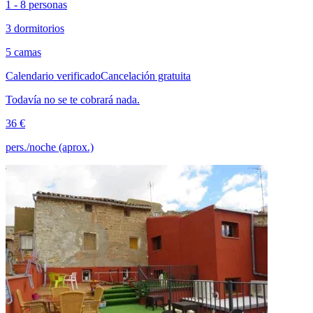
1 - 8 personas
3 dormitorios
5 camas
Calendario verificado
Cancelación gratuita
Todavía no se te cobrará nada.
36 €
pers./noche (aprox.)