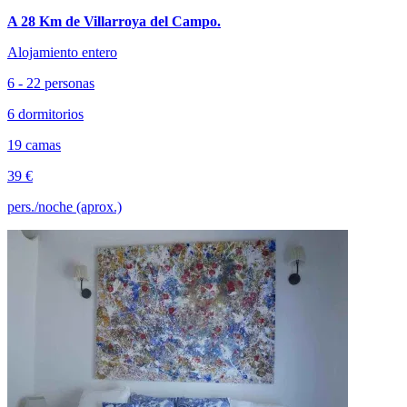
A 28 Km de Villarroya del Campo.
Alojamiento entero
6 - 22 personas
6 dormitorios
19 camas
39 €
pers./noche (aprox.)