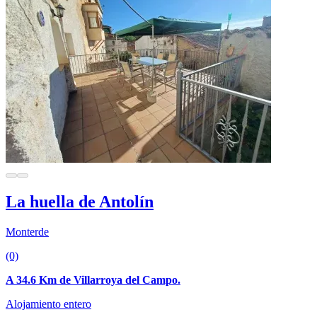
La huella de Antolín
Monterde
(0)
A 34.6 Km de Villarroya del Campo.
Alojamiento entero