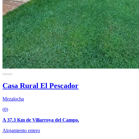
Casa Rural El Pescador
Mezalocha
(0)
A 37.3 Km de Villarroya del Campo.
Alojamiento entero