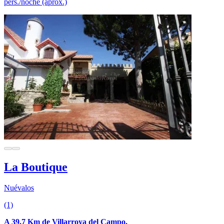
pers./noche (aprox.)
La Boutique
Nuévalos
(1)
A 39.7 Km de Villarroya del Campo.