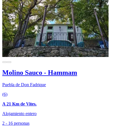
Molino Sauco - Hammam
Puebla de Don Fadrique
(6)
A 21 Km de Vites.
Alojamiento entero
2 - 16 personas