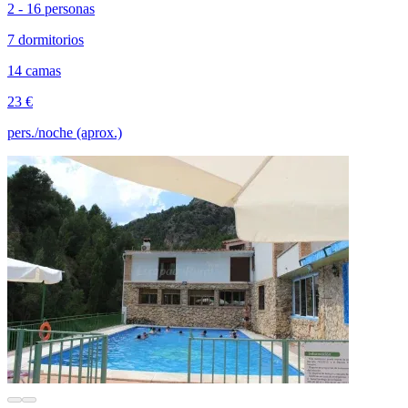
2 - 16 personas
7 dormitorios
14 camas
23 €
pers./noche (aprox.)