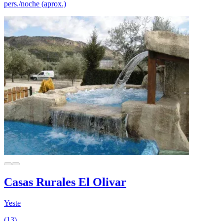
pers./noche (aprox.)
Casas Rurales El Olivar
Yeste
(13)