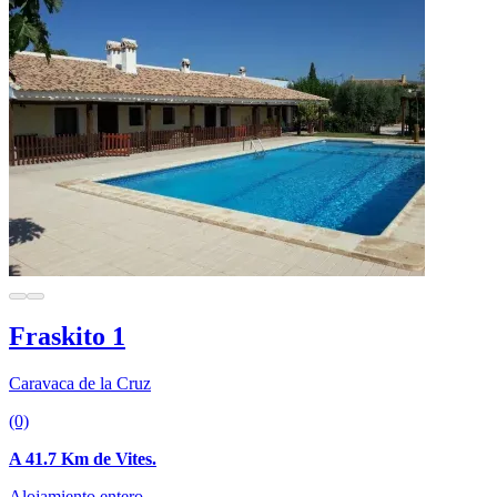
Fraskito 1
Caravaca de la Cruz
(0)
A 41.7 Km de Vites.
Alojamiento entero