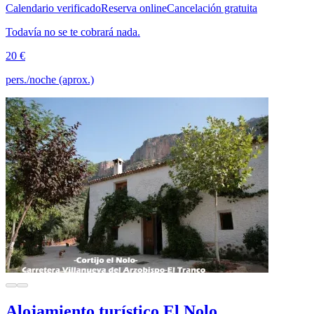
Calendario verificado
Reserva online
Cancelación gratuita
Todavía no se te cobrará nada.
20 €
pers./noche (aprox.)
Alojamiento turístico El Nolo