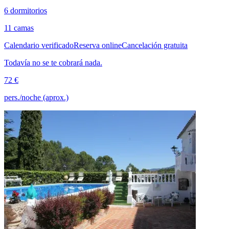
6 dormitorios
11 camas
Calendario verificado
Reserva online
Cancelación gratuita
Todavía no se te cobrará nada.
72 €
pers./noche (aprox.)