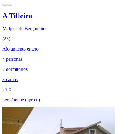
A Tilleira
Malpica de Bergantiños
(25)
Alojamiento entero
4 personas
2 dormitorios
3 camas
25 €
pers./noche (aprox.)