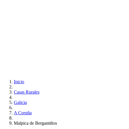
Inicio
Casas Rurales
Galicia
A Coruña
Malpica de Bergantiños