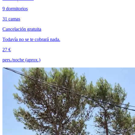
9 dormitorios
31 camas
Cancelación gratuita
Todavía no se te cobrará nada.
27 €
pers./noche (aprox.)