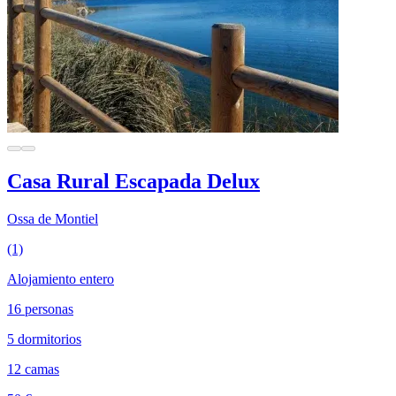
Casa Rural Escapada Delux
Ossa de Montiel
(1)
Alojamiento entero
16 personas
5 dormitorios
12 camas