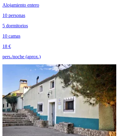
Alojamiento entero
10 personas
5 dormitorios
10 camas
18 €
pers./noche (aprox.)