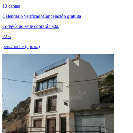
13 camas
Calendario verificado
Cancelación gratuita
Todavía no se te cobrará nada.
22 €
pers./noche (aprox.)