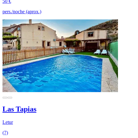
50 €
pers./noche (aprox.)
Las Tapias
Letur
(7)