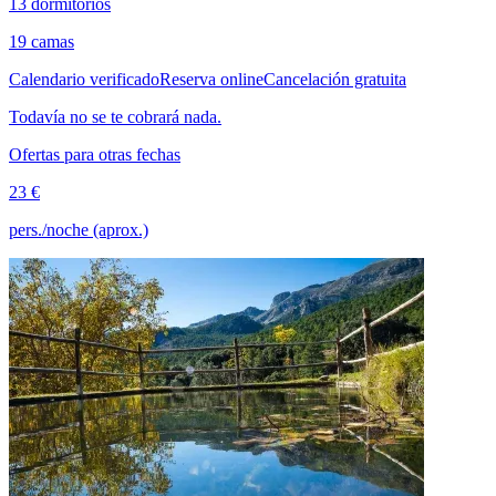
13 dormitorios
19 camas
Calendario verificado
Reserva online
Cancelación gratuita
Todavía no se te cobrará nada.
Ofertas para otras fechas
23 €
pers./noche (aprox.)