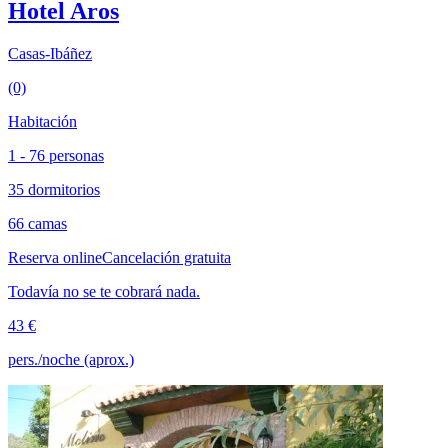
Hotel Aros
Casas-Ibáñez
(0)
Habitación
1 - 76 personas
35 dormitorios
66 camas
Reserva online
Cancelación gratuita
Todavía no se te cobrará nada.
43 €
pers./noche (aprox.)