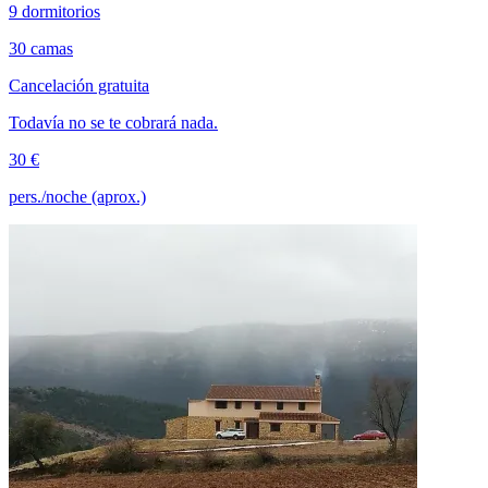
9 dormitorios
30 camas
Cancelación gratuita
Todavía no se te cobrará nada.
30 €
pers./noche (aprox.)