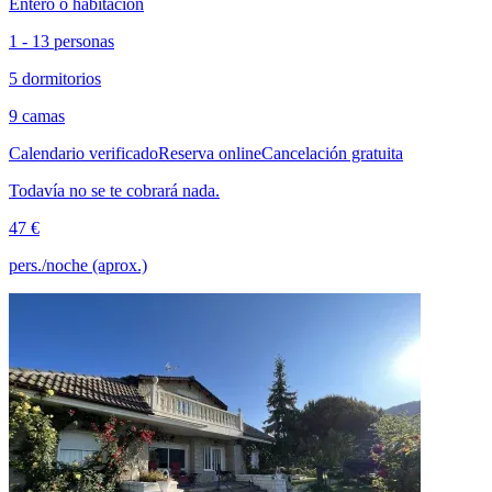
Entero o habitación
1 - 13 personas
5 dormitorios
9 camas
Calendario verificado
Reserva online
Cancelación gratuita
Todavía no se te cobrará nada.
47 €
pers./noche (aprox.)