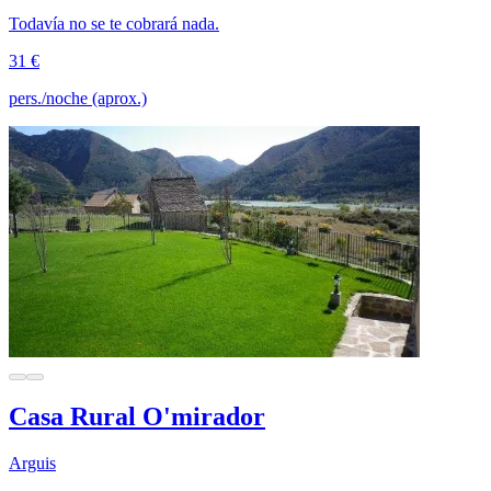
Todavía no se te cobrará nada.
31 €
pers./noche (aprox.)
Casa Rural O'mirador
Arguis