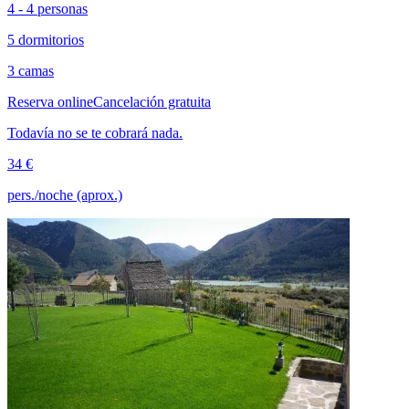
4 - 4 personas
5 dormitorios
3 camas
Reserva online
Cancelación gratuita
Todavía no se te cobrará nada.
34 €
pers./noche (aprox.)