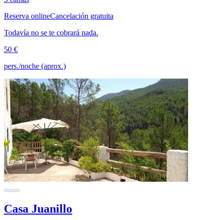
Reserva online
Cancelación gratuita
Todavía no se te cobrará nada.
50 €
pers./noche (aprox.)
Casa Juanillo