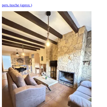
pers./noche (aprox.)