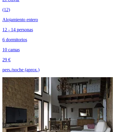
(12)
Alojamiento entero
12 - 14 personas
6 dormitorios
10 camas
29 €
pers./noche (aprox.)