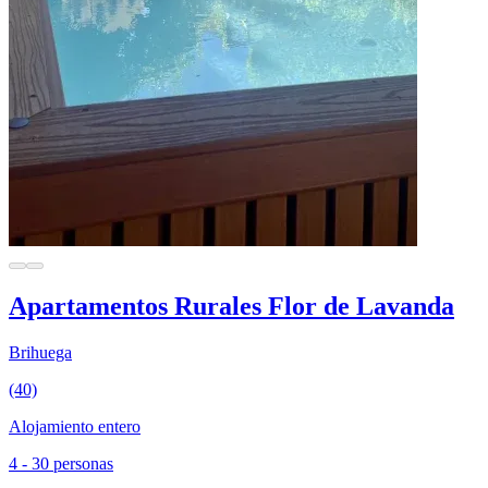
Apartamentos Rurales Flor de Lavanda
Brihuega
(40)
Alojamiento entero
4 - 30 personas