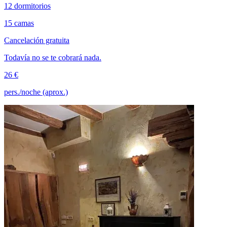
12 dormitorios
15 camas
Cancelación gratuita
Todavía no se te cobrará nada.
26 €
pers./noche (aprox.)