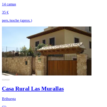
14 camas
35 €
pers./noche (aprox.)
Casa Rural Las Murallas
Brihuega
(1)