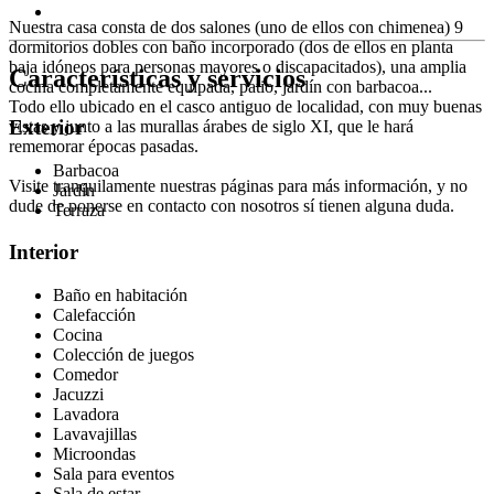
Nuestra casa consta de dos salones (uno de ellos con chimenea) 9
dormitorios dobles con baño incorporado (dos de ellos en planta
baja idóneos para personas mayores o discapacitados), una amplia
Características y servicios
cocina completamente equipada, patio, jardín con barbacoa...
Todo ello ubicado en el casco antiguo de localidad, con muy buenas
Exterior
vistas y junto a las murallas árabes de siglo XI, que le hará
rememorar épocas pasadas.
Barbacoa
Visite tranquilamente nuestras páginas para más información, y no
Jardín
dude de ponerse en contacto con nosotros sí tienen alguna duda.
Terraza
Interior
Baño en habitación
Calefacción
Cocina
Colección de juegos
Comedor
Jacuzzi
Lavadora
Lavavajillas
Microondas
Sala para eventos
Sala de estar