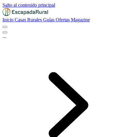
Salto al contenido principal
Inicio
Casas Rurales
Guías
Ofertas
Magazine
...