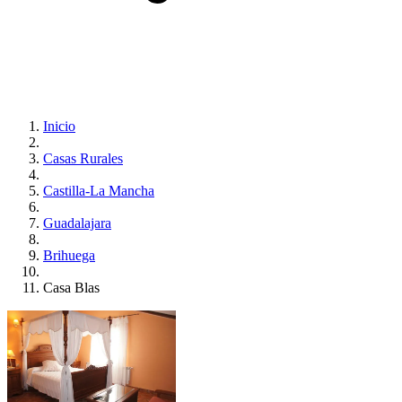
Inicio
Casas Rurales
Castilla-La Mancha
Guadalajara
Brihuega
Casa Blas