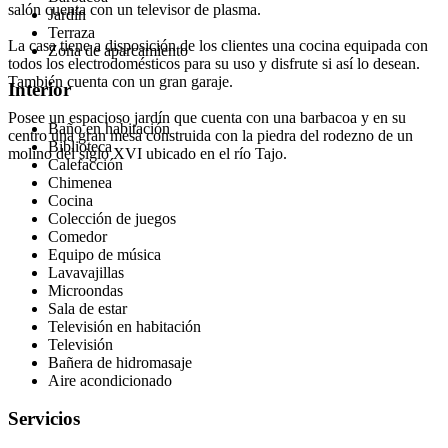
salón cuenta con un televisor de plasma.
Jardín
Terraza
La casa tiene a disposición de los clientes una cocina equipada con
Zona de aparcamiento
todos los electrodomésticos para su uso y disfrute si así lo desean.
También cuenta con un gran garaje.
Interior
Posee un espacioso jardín que cuenta con una barbacoa y en su
Baño en habitación
centro una gran mesa construida con la piedra del rodezno de un
Biblioteca
molino del siglo XVI ubicado en el río Tajo.
Calefacción
Chimenea
Cocina
Colección de juegos
Comedor
Equipo de música
Lavavajillas
Microondas
Sala de estar
Televisión en habitación
Televisión
Bañera de hidromasaje
Aire acondicionado
Servicios