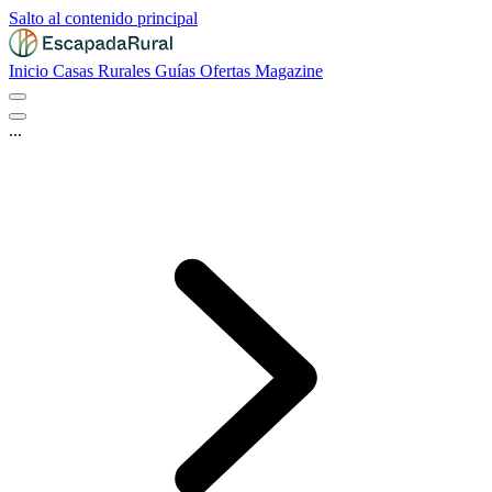
Salto al contenido principal
Inicio
Casas Rurales
Guías
Ofertas
Magazine
...