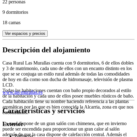
22 personas
9 dormitorios
18 camas
Ver espacios y precios
Descripción del alojamiento
Casa Rural Las Murallas cuenta con 9 dormitorios, 6 de ellos dobles
y 3 de matrimonio, cada uno de ellos con un encanto distinto en los
que se se conjuga un estilo rural además de todas las comodidades
de hoy en día como son ducha de hidromasaje, televisión de plasma
LCD.
Todas las habitaciones cuentan con baño propio decorados al estilo
www.las-murallas.es
de la habitación y cada uno de ellos posee muebles rústicos de baño.
Cada habitación tiene su nombre haciendo referencia a las plantas
aromáticas por las que es bien conocida la Alcarria, zona en que nos
Características y servicios
encontramos.
La casa dispone de un gran salón con chimenea, que en invierno
Exterior
puede ser encendida para proporcionar un gran calor al salón
además de que la casa dispone de calefacción central. Además el
Barbacoa