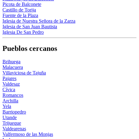
Picota de Balconete
Castillo de Torija
Fuente de la Plaza
Iglesia de Nuestra Señora de la Zarza
Iglesia de San Juan Bautista
Iglesia De San Pedro
Pueblos cercanos
Brihuega
Malacuera
Villaviciosa de Tajuña
Pajares
Valdesaz
Cívica
Romancos
Archilla
Yela
Barriopedro
Utande
Trijueque
Valdearenas
Valfermoso de las Monjas