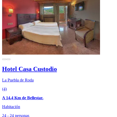
Hotel Casa Custodio
La Puebla de Roda
(4)
A 14.4 Km de Bellestar.
Habitación
24 - 24 personas