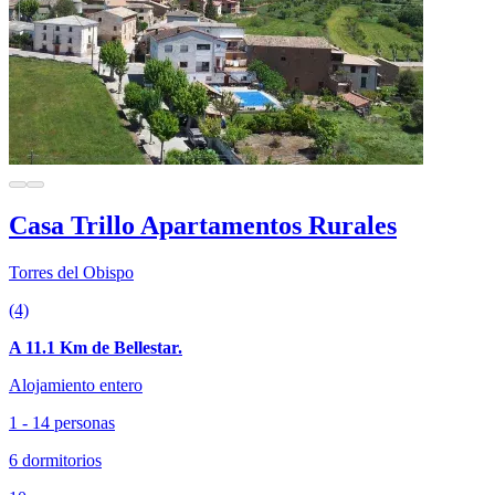
Casa Trillo Apartamentos Rurales
Torres del Obispo
(4)
A 11.1 Km de Bellestar.
Alojamiento entero
1 - 14 personas
6 dormitorios