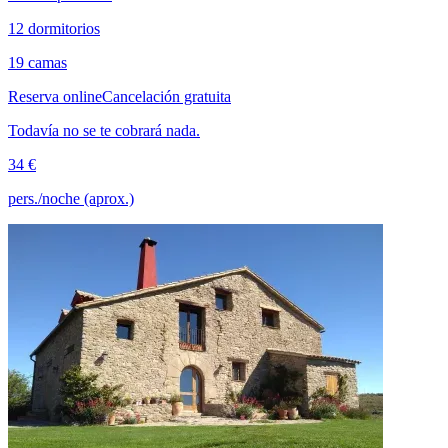
12 dormitorios
19 camas
Reserva online
Cancelación gratuita
Todavía no se te cobrará nada.
34 €
pers./noche (aprox.)