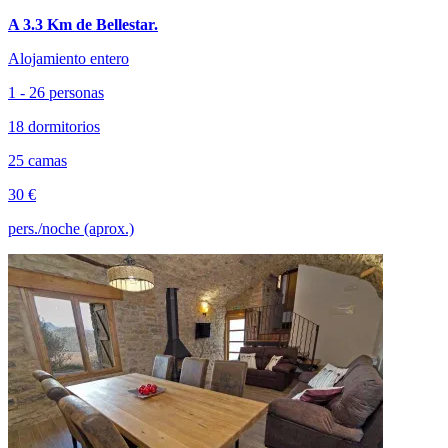
A 3.3 Km de Bellestar.
Alojamiento entero
1 - 26 personas
18 dormitorios
25 camas
30 €
pers./noche (aprox.)