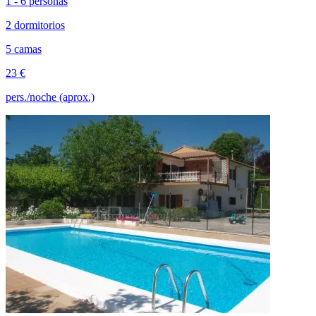
1 - 6 personas
2 dormitorios
5 camas
23 €
pers./noche (aprox.)