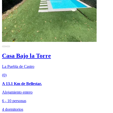
Casa Bajo la Torre
La Puebla de Castro
(0)
A 13.1 Km de Bellestar.
Alojamiento entero
6 - 10 personas
4 dormitorios