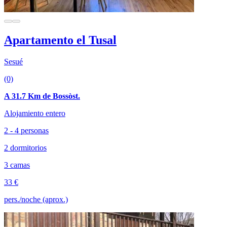
Apartamento el Tusal
Sesué
(0)
A 31.7 Km de Bossòst.
Alojamiento entero
2 - 4 personas
2 dormitorios
3 camas
33 €
pers./noche (aprox.)