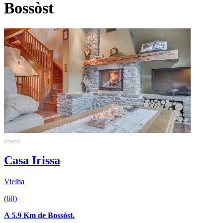
Bossòst
Casa Irissa
Vielha
(60)
A 5.9 Km de Bossòst.