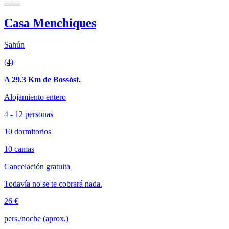
Casa Menchiques
Sahún
(4)
A 29.3 Km de Bossòst.
Alojamiento entero
4 - 12 personas
10 dormitorios
10 camas
Cancelación gratuita
Todavía no se te cobrará nada.
26 €
pers./noche (aprox.)