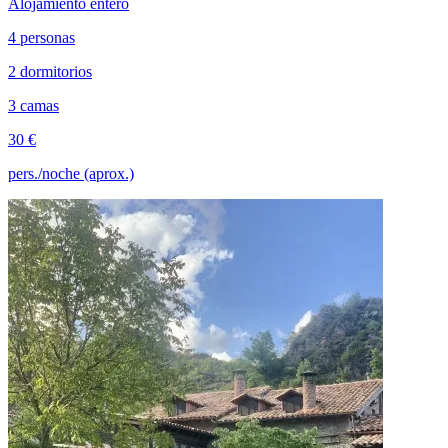
Alojamiento entero
4 personas
2 dormitorios
3 camas
30 €
pers./noche (aprox.)