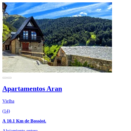
Apartamentos Aran
Vielha
(14)
A 10.1 Km de Bossòst.
Alojamiento entero