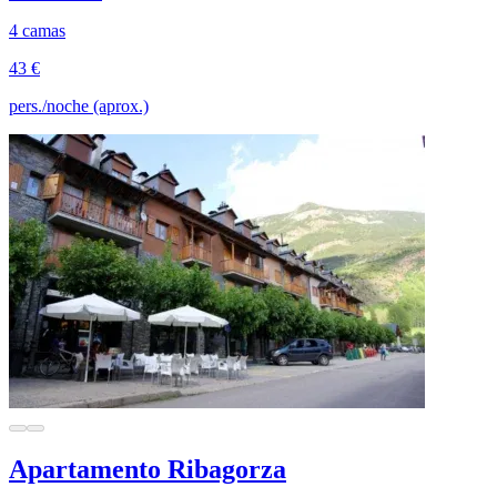
4 camas
43 €
pers./noche (aprox.)
Apartamento Ribagorza