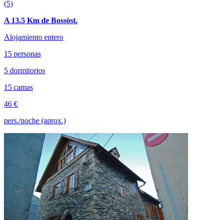
(5)
A 13.5 Km de Bossòst.
Alojamiento entero
15 personas
5 dormitorios
15 camas
46 €
pers./noche (aprox.)