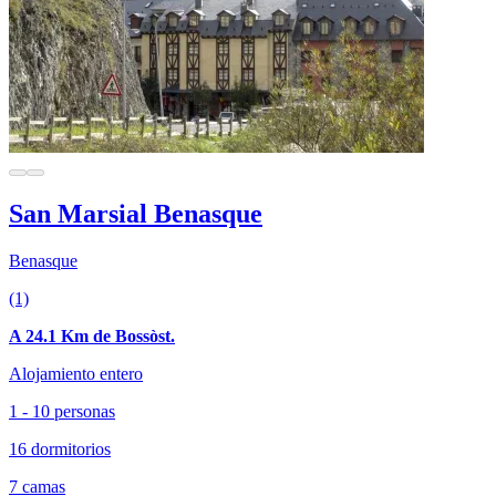
San Marsial Benasque
Benasque
(1)
A 24.1 Km de Bossòst.
Alojamiento entero
1 - 10 personas
16 dormitorios
7 camas