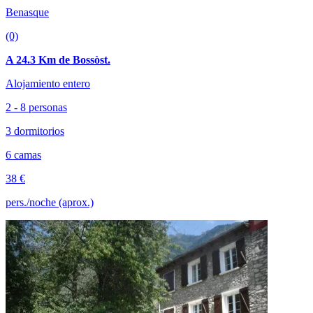
Benasque
(0)
A 24.3 Km de Bossòst.
Alojamiento entero
2 - 8 personas
3 dormitorios
6 camas
38 €
pers./noche (aprox.)