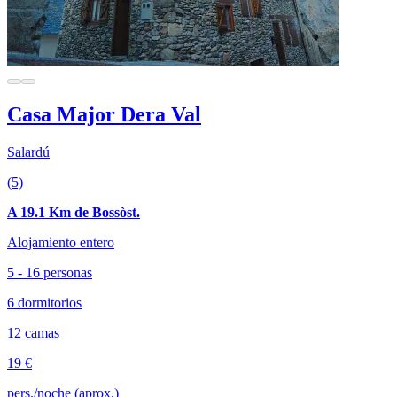
Casa Major Dera Val
Salardú
(5)
A 19.1 Km de Bossòst.
Alojamiento entero
5 - 16 personas
6 dormitorios
12 camas
19 €
pers./noche (aprox.)