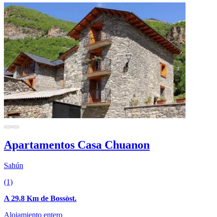
Apartamentos Casa Chuanon
Sahún
(1)
A 29.8 Km de Bossòst.
Alojamiento entero